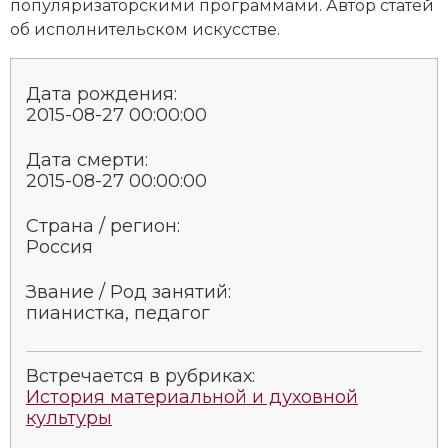
популяризаторскими программами. Автор статей
Новая история
об исполнительском искусстве.
Новейшая история
Дата рождения:
Нумизматика
2015-08-27 00:00:00
Образование
Дата смерти:
2015-08-27 00:00:00
Общественные объединения и организации
Страна / регион:
Политическая история
Россия
Революции и народные движения
Звание / Род занятий:
пианистка, педагог
Религия и церковь
Россия
Встречается в рубриках:
История материальной и духовной
культуры
Северная Америка