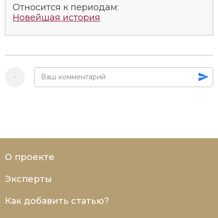
Относится к периодам:
Социально-экономическая история
Новейшая история
Специальные исторические дисциплины
СССР
Южная Америка
О проекте
Эксперты
Как добавить статью?