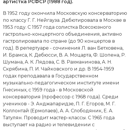
Новейшая история
артистка РСФСР (1988 год).
Генеалогия, геральдика
В 1952 году окончила Московскую консерваторию
Государство и право
по классу Г. Г. Нейгауза. Дебютировала в Москве в
1953 году. С 1957 года солистка Всесоюзного
Европа
гастрольно-концертного объединения, активно
Империи
гастролировала по стране (до 90 концертов в
год). В репертуаре - сочинения
Л. ван Бет­хо­ве­на
,
Историческая география и топонимика
И. Брамса, К. Дебюсси, В. А. Моцарта, Ф. Шопена, Р.
Шумана, А. К. Лядова, С. В. Рахманинова, А. Н.
История материальной и духовной культуры
Скрябина, П. И. Чайковского и др. В 1954-1959
годах преподавала в Государственном
История международных отношений
музыкально-педагогическом институте имени
Гнесиных, с 1959 года - в Московской
История, философия, теория и методология
консерватория (профессор с 1968 года). Среди
исторического знания
учеников - Э. Анджапаридзе, П. Г. Егоров, М. Г.
Коллонтай (Ермолаев), А. А. Слободяник, Е. А.
Итория международных отношений
Татулян. Проводит мастер-классы. С 1965 года
Латинская Америка
выступает на радио и телевидении с