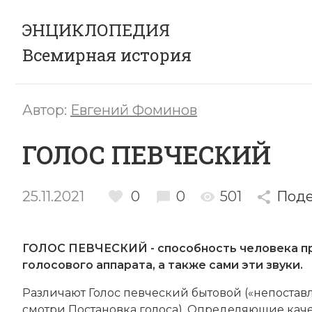
ЭНЦИКЛОПЕДИЯ
Всемирная история
Автор:
Евгений Фоминов
ГОЛОС ПЕВЧЕСКИЙ
25.11.2021
0
0
501
Поде
ГОЛОС ПЕВЧЕСКИЙ - способность человека пр
голосового аппарата, а также сами эти звуки.
Раз­ли­ча­ют Голос певческий бы­то­вой («не­по­став­
смотри По­ста­нов­ка го­ло­са). Оп­ре­де­ляю­щие ка­че