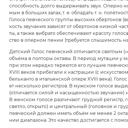
спо­соб­ность дол­го вы­дер­жи­вать звук. Опер­но-
мым в боль­ших за­лах, т. е. об­ла­дать т. н. по­лёт­но­
Голоса певческого груп­пы вы­со­ких
обер­то­нов
(в
кость зву­ча­ния за­ви­сят от обер­то­нов низ­кой час
ты, а так­же виб­ра­то обес­пе­чи­ва­ют кра­со­ту го­ло
ст­во в опер­ном пе­нии (тре­бу­ет­ся слы­ши­мость на ф
Дет­ский Голос певческий от­ли­ча­ет­ся свет­лым («с
объ­ё­ма в пол­то­ры ок­та­вы. В пе­ри­од му­та­ции у м
при этом не­ред­ко те­ря­ют­ся его луч­шие пев­че­ские
XVIII веков при­бе­га­ли к ка­ст­ра­ции (с искусством 
бель­кан­то в итальянской опе­ре XVIII века). Голос
ет несколько ре­ги­ст­ров. В муж­ском го­ло­се вы­де
(от­ли­ча­ет­ся си­лой и на­сы­щен­но­стью зву­ча­ния
В жен­ском го­ло­се раз­ли­ча­ют: груд­ной ре­гистр, г
свет­ло, от­кры­то) и цен­траль­ный (го­лов­ное и 
певческий дол­жен иметь объ­ём не ме­нее 2
ок­т
нии диа­па­зо­на. Это ка­че­ст­во дос­ти­га­ет­ся с по­м