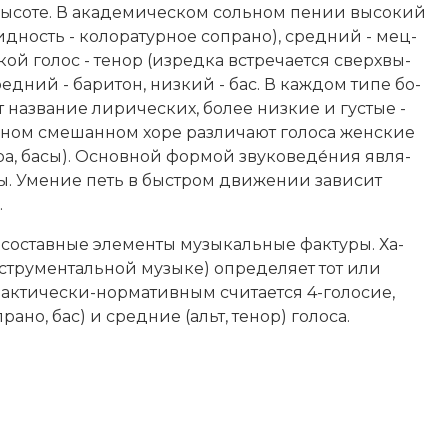
ы­со­те. В ака­де­мическом соль­ном пе­нии вы­со­кий
ид­ность - ко­ло­ра­тур­ное со­пра­но), сред­ний - мец­
кой го­лос - те­нор (из­ред­ка встре­ча­ет­ся сверх­вы­
ед­ний - ба­ри­тон, низ­кий - бас. В ка­ж­дом ти­пе бо­
т название ли­ри­че­ских, бо­лее низ­кие и гус­тые -
с­ном сме­шан­ном хо­ре раз­ли­ча­ют го­ло­са жен­ские
­ра, ба­сы). Основной фор­мой зву­ко­веде́ния яв­ля­
­ны. Уме­ние петь в бы­ст­ром дви­же­нии за­ви­сит
.
на со­став­ные эле­мен­ты музыкальные фак­ту­ры. Ха­
ст­ру­мен­таль­ной му­зы­ке) оп­ре­де­ля­ет тот или
к­ти­че­ски-нор­ма­тив­ным счи­та­ет­ся 4-го­ло­сие,
ра­но, бас) и сред­ние (альт, те­нор) го­ло­са.