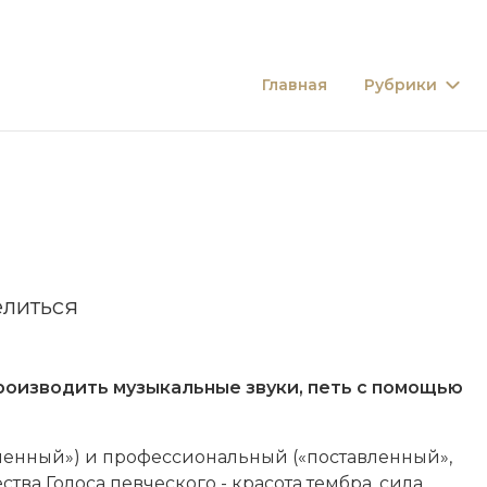
Главная
Рубрики
литься
оизводить музыкальные звуки, петь с помощью
лен­ный») и про­фес­сио­наль­ный («по­став­лен­ный»,
­ст­ва Голоса певческого - кра­со­та тем­бра, си­ла,