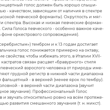
кон­церт­ный го­лос дол­жен быть хо­ро­шо слы­ши­
стью - ка­че­ст­вом, за­ви­ся­щим от на­ли­чия в спек­тре
ы­со­кой пев­че­ской фор­ман­ты). Ок­руг­лость и мяг­
­ти спек­тра. Вы­со­кая и низ­кая пев­че­ские фор­ман­
­са. Си­ла Голоса певческого - осо­бен­но важ­ное ка­че­
о­не ор­ке­ст­ро­во­го со­про­во­ж­де­ния).
е­реб­ри­стым») тем­бром и к 13 го­дам дос­ти­га­ет
аль­чи­ка го­лос по­ни­жа­ет­ся при­мер­но на ок­та­ву,
 свой­ст­ва; что­бы из­бе­жать это­го, в Ита­лии XVII-
ка­ст­ра­тов свя­зан рас­цвет «бра­вур­но­го» сти­ля
 певческий взрос­ло­го че­ло­ве­ка от при­ро­ды име­
­ля­ют груд­ной ре­гистр в ниж­ней час­ти диа­па­зо­на
) и фаль­цет­ный - в верх­ней (ме­нее ярок по тем­бру).
о­лов­ной - в верх­ней час­ти диа­па­зо­на (зву­чит
груд­ное зву­ча­ние). Профессиональный Голос
ав
и зву­чать от­но­си­тель­но ров­но на всём про­тя­же­
о­щью раз­ви­тия сме­шан­но­го зву­ча­ния (т. н. микст).