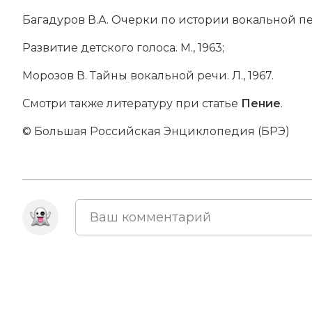
Ба­га­ду­ров В.А. Очер­ки по ис­то­рии во­каль­ной пе­д
Раз­ви­тие дет­ско­го го­ло­са. М., 1963;
Мо­ро­зов В. Тай­ны во­каль­ной ре­чи. Л., 1967.
Смотри так­же литературу при статье
Пе­ние
.
© Большая Российская Энциклопедия (БРЭ)