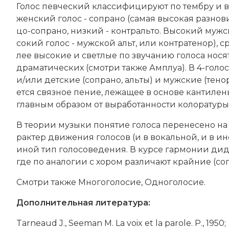
Голос певческий клас­си­фи­ци­ру­ют по тем­бру и в
жен­ский го­лос - со­пра­но (са­мая вы­со­кая раз­но­в
цо-со­пра­но, низ­кий -
кон­траль­то
. Вы­со­кий муж­с
со­кий го­лос - муж­ской альт, или кон­тра­те­нор), ср
лее вы­со­кие и свет­лые по зву­ча­нию го­ло­са но­ся
дра­ма­ти­че­ских (смотри так­же Ам­п­луа). В 4-го­ло
и/или дет­ские (со­пра­но, аль­ты) и муж­ские (те­но
ет­ся связ­ное пе­ние, ле­жа­щее в ос­но­ве кан­ти­ле
главным образом от вы­ра­бо­тан­но­сти ко­ло­ра­ту­ры
В тео­рии му­зы­ки по­ня­тие го­ло­са пе­ре­не­се­но 
рак­тер дви­же­ния го­ло­сов (и в во­каль­ной, и в ин­
иной тип го­ло­со­ве­де­ния. В кур­се гар­мо­нии ди­да
где по ана­ло­гии с хо­ром раз­ли­ча­ют край­ние (со­п
Смотри так­же
Мно­го­го­ло­сие
, Од­но­го­ло­сие.
Дополнительная литература:
Tarneaud J., Seeman M. La voix et la parole. P., 1950;