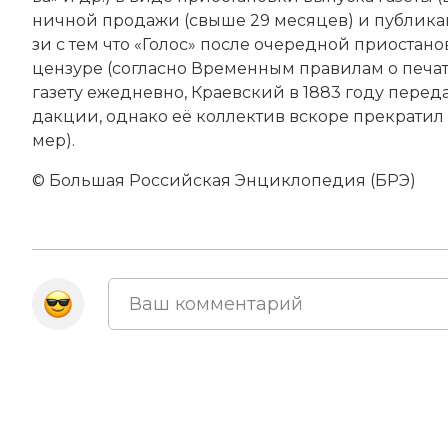
нич­ной про­да­жи (свыше 29 месяцев) и пуб­ли­ка­ц
зи с тем что «Голос» по­сле оче­ред­ной при­ос­та­но
цен­зу­ре (со­глас­но Вре­мен­ным пра­ви­лам о пе­ча
га­зе­ту еже­днев­но, Кра­ев­ский в 1883 году пе­ре­да
дак­ции, од­на­ко её кол­лек­тив вско­ре пре­кра­ти
мер).
© Большая Российская Энциклопедия (БРЭ)