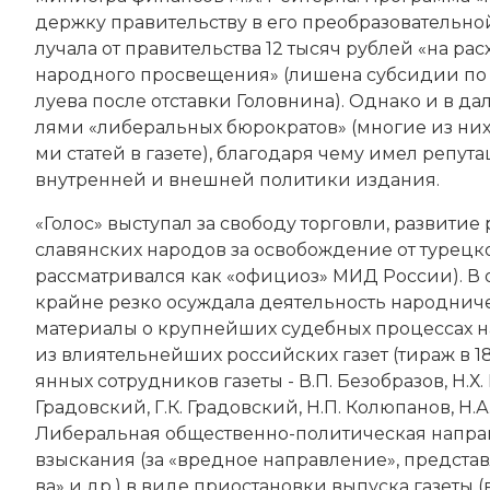
держ­ку пра­ви­тель­ст­ву в его пре­об­ра­зо­ва­тель­но
лу­ча­ла от пра­ви­тель­ст­ва 12 тысяч рублей «на рас
на­род­но­го про­све­ще­ния» (ли­ше­на суб­си­дии
луе­ва
по­сле от­став­ки Го­лов­ни­на). Од­на­ко и в д
ля­ми «ли­бе­раль­ных бю­ро­кра­тов» (мно­гие из них 
ми ста­тей в га­зе­те), бла­го­да­ря че­му имел ре­пу­
внутренней и внеш­ней по­ли­ти­ки из­да­ния.
«Голос» вы­сту­пал за сво­бо­ду тор­гов­ли, раз­ви­тие
славянских на­ро­дов за ос­во­бо­ж­де­ние от турецко
рас­смат­ривал­ся как «офи­ци­оз» МИД Рос­сии). В от
край­не рез­ко осу­ж­да­ла дея­тель­ность на­род­ничес
ма­те­риа­лы о круп­ней­ших су­деб­ных про­цес­сах н
из влия­тель­ней­ших российских га­зет (ти­раж в 1
ян­ных со­труд­ни­ков га­зе­ты - В.П. Без­обра­зов, Н.Х.
Гра­дов­ский, Г.К. Гра­дов­ский, Н.П. Ко­лю­па­нов, Н.
Ли­бе­раль­ная об­ще­ст­вен­но-по­ли­тическая на­пра
взы­ска­ния (за «вред­ное на­прав­ле­ние», пред­став­
ва» и др.) в ви­де при­ос­та­нов­ки вы­пус­ка га­зе­т