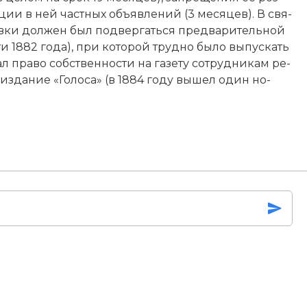
ии в ней ча­ст­ных объ­яв­ле­ний (3 месяцев). В свя­
в­ки дол­жен был под­вер­гать­ся пред­ва­ри­тель­ной
ти 1882 года), при ко­то­рой труд­но бы­ло вы­пус­кать
л пра­во соб­ст­вен­но­сти на га­зе­ту со­труд­ни­кам ре­
л из­да­ние «Голоса» (в 1884 году вы­шел один но­