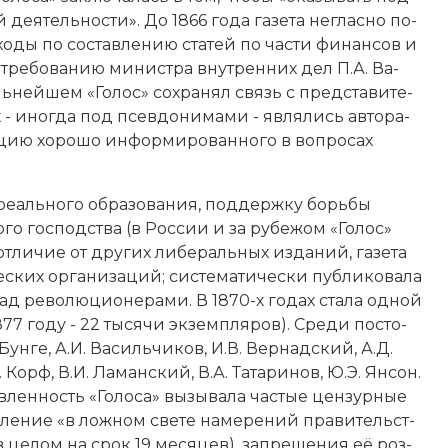
й дея­тель­но­сти». До 1866 года га­зе­та не­глас­но по­
­хо­ды по со­став­ле­нию ста­тей по час­ти фи­нан­сов и
 по тре­бо­ва­нию министра внутренних дел
П.А. Ва­
аль­ней­шем «Голос» со­хра­нял связь с пред­ста­ви­те­
- ино­гда под псев­до­ни­ма­ми - яв­ля­лись ав­то­ра­
та­цию хо­ро­шо ин­форми­ро­ван­но­го в во­про­сах
 ре­аль­но­го об­ра­зо­ва­ния, под­держ­ку борь­бы
го гос­под­ства (в Рос­сии и за ру­бе­жом «Голос»
­ли­чие от других ли­бе­раль­ных из­да­ний, га­зе­та
ких ор­га­ни­за­ций; сис­те­ма­ти­че­ски пуб­ли­ко­ва­ла
ад ре­во­лю­цио­не­ра­ми. В 1870-х годах ста­ла од­ной
877 году - 22 тысячи экземпляров). Сре­ди по­сто­
 Бун­ге, А.И. Ва­силь­чи­ков, И.В. Вер­над­ский, А.Д.
А. Корф,
В.И. Ла­ман­ский,
В.А. Та­та­ри­нов, Ю.Э. Ян­сон.
в­лен­ность «Голоса» вы­зы­ва­ла час­тые цен­зур­ные
ле­ние «в лож­ном све­те на­ме­ре­ний пра­ви­тель­ст­
ы (в це­лом на срок 19 месяцев), за­пре­ще­ния её роз­