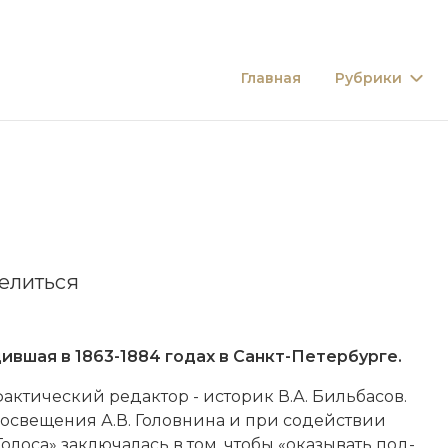
Главная
Рубрики
елиться
ившая в 1863-1884 годах в Санкт-Петербурге.
фак­тический ре­дак­тор - ис­то­рик В.А. Биль­ба­сов.
све­ще­ния А.В. Го­лов­ни­на и при со­дей­ст­вии
лоса» за­клю­ча­лась в том, что­бы «ока­зы­вать под­