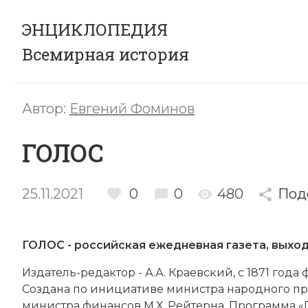
ЭНЦИКЛОПЕДИЯ
Всемирная история
Автор:
Евгений Фоминов
ГОЛОС
25.11.2021
0
0
480
Под
ГОЛОС - российская ежедневная газета, выход
Из­да­тель-ре­дак­тор -
А.А. Кра­ев­ский
, с 1871 года 
Соз­да­на по ини­циа­ти­ве министра народного про­
министра фи­нан­сов М.Х. Рей­тер­на. Про­грам­ма «Го