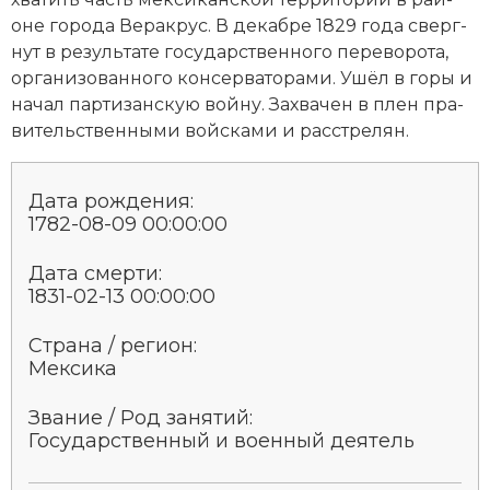
Новая история
оне города Ве­рак­рус. В декабре 1829 года сверг­
нут в ре­зуль­та­те государственного пе­ре­во­ро­та,
Новейшая история
ор­га­ни­зо­ван­но­го кон­сер­ва­то­ра­ми. Ушёл в го­ры и
на­чал пар­ти­зан­скую вой­ну. За­хва­чен в плен пра­
Нумизматика
ви­тельственными вой­ска­ми и рас­стре­лян.
Образование
Дата рождения:
Общественные объединения и организации
1782-08-09 00:00:00
Политическая история
Дата смерти:
1831-02-13 00:00:00
Революции и народные движения
Страна / регион:
Религия и церковь
Мексика
Россия
Звание / Род занятий:
Государственный и военный деятель
Северная Америка