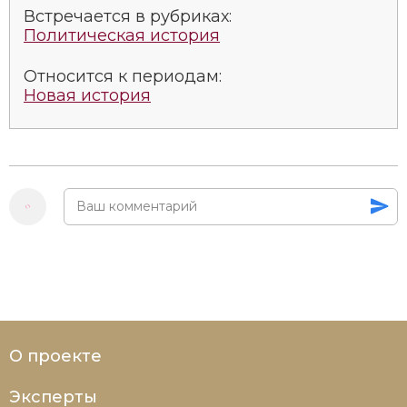
Социально-экономическая история
Встречается в рубриках:
Политическая история
Специальные исторические дисциплины
Относится к периодам:
СССР
Новая история
Южная Америка
О проекте
Эксперты