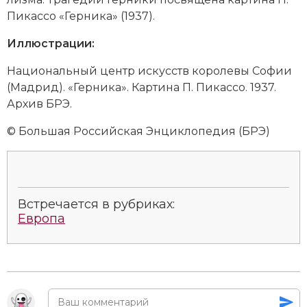
Новая история
Пи­кас­со
«Гер­ни­ка» (1937).
Иллюстрации:
Новейшая история
Национальный центр искусств королевы Софии
Нумизматика
(Мадрид). «Гер­ни­ка». Кар­ти­на П. Пи­кас­со. 1937.
Архив БРЭ.
Образование
© Большая Российская Энциклопедия (БРЭ)
Общественные объединения и организации
Политическая история
Революции и народные движения
Встречается в рубриках:
Европа
Религия и церковь
Россия
Северная Америка