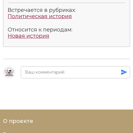
Социально-экономическая история
Встречается в рубриках:
Политическая история
Специальные исторические дисциплины
Относится к периодам:
СССР
Новая история
Южная Америка
О проекте