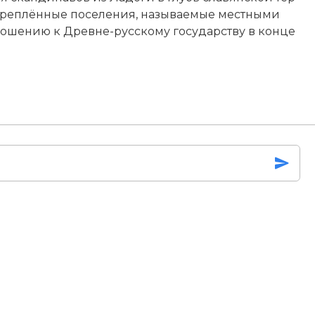
е­п­лён­ные по­се­ле­ния, на­зы­вае­мые ме­ст­ны­ми
 от­но­ше­нию к Древне-русскому государству в конце