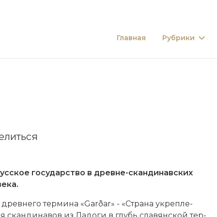
Главная
Рубрики
елиться
усское государство
в древне-скандинавских
века.
рев­не­го тер­ми­на «Garðar» - «Стра­на ук­ре­п­ле­
­ния скан­ди­на­вов из Ла­до­ги в глубь славянской тер­