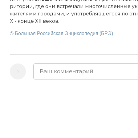
ри­то­рии, где они встре­ча­ли мно­го­численные ук­р
жи­теля­ми го­ро­да­ми, и упот­реб­ляв­ше­го­ся по
X - конце XII веков.
© Большая Российская Энциклопедия (БРЭ)