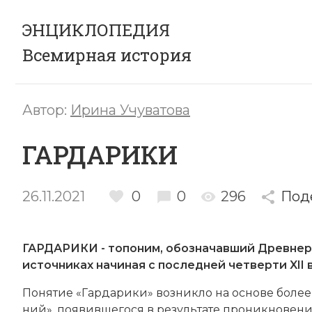
ЭНЦИКЛОПЕДИЯ
Всемирная история
Автор:
Ирина Учуватова
ГАРДАРИКИ
26.11.2021
0
0
296
Под
ГАРДАРИКИ - топоним, обозначавший
Древнер
источниках начиная с последней четверти XII 
По­ня­тие «Гардарики» воз­ник­ло на ос­но­ве бо­лее д
ний», поя­вив­ше­го­ся в ре­зуль­та­те про­ник­но­ве