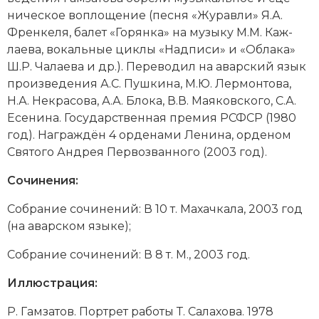
Социально-экономическая история
ническое во­пло­ще­ние (пес­ня «Жу­рав­ли» Я.А.
Френ­ке­ля, ба­лет «Го­рян­ка» на му­зы­ку М.М. Каж­
Специальные исторические дисциплины
лае­ва, во­каль­ные цик­лы «Над­пи­си» и «Об­ла­ка»
Ш.Р. Ча­лае­ва и др.). Пе­ре­во­дил на аварский язык
СССР
про­из­ве­де­ния
А.С. Пуш­ки­на,
М.Ю. Лер­мон­то­ва
,
Н.А. Не­кра­со­ва,
А.А. Бло­ка,
В.В. Мая­ков­ско­го
,
С.А.
Южная Америка
Есе­ни­на.
Государственная премия РСФСР (1980
год). На­гра­ж­дён 4 ор­де­на­ми Ле­ни­на, ор­де­ном
Святого Ан­д­рея Пер­во­зван­но­го (2003 год).
Сочинения:
Собрание сочинений: В 10 т. Ма­хач­ка­ла, 2003 год
(на аварском языке);
Собрание сочинений: В 8 т. М., 2003 год.
Иллюстрация:
Р. Гам­за­тов. Порт­рет ра­бо­ты Т. Са­ла­хо­ва. 1978