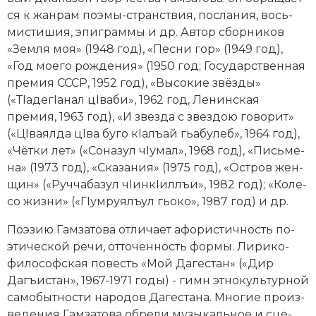
ся к жан­рам по­эмы-стран­ст­вия, по­сла­ния, вось­
Новая история
ми­сти­шия, эпи­грам­мы и др. Ав­тор сборников
Новейшая история
«Зем­ля моя» (1948 год), «Пес­ни гор» (1949 год),
«Год мое­го ро­ж­де­ния» (1950 год; Государственная
Нумизматика
премия СССР, 1952 год), «Вы­со­кие звёз­ды»
(«ТIадегIанал цIва­би», 1962 год, Ле­нин­ская
Образование
премия, 1963 год), «И звез­да с звез­дою го­во­рит»
(«ЦIваял­да цIва бу­го кIа­лъай гьа­бу­леб», 1964 год),
Общественные объединения и организации
«Чёт­ки лет» («Со­на­зул чIумал», 1968 год), «Пись­ме­
на» (1973 год), «Ска­за­ния» (1975 год), «Ост­ров жен­
Политическая история
щин» («Руч­ча­ба­зул чIин­кIи­л­лъи», 1982 год); «Ко­ле­
со жиз­ни» («ГI­у­м­руялъул гьо­ко», 1987 год) и др.
Революции и народные движения
По­эзию
Гамзатова от­ли­ча­ет афо­ри­стич­ность по­
Религия и церковь
этической ре­чи, от­то­чен­ность фор­мы. Ли­ри­ко-
фи­лософская по­весть «Мой Да­ге­стан» («Дир
Россия
Дагъ­и­стан», 1967-1971 годы) - гимн эт­но­куль­тур­ной
Северная Америка
са­мо­быт­но­сти на­ро­дов Да­ге­ста­на. Многие про­из­
ве­де­ния Гамзатова об­ре­ли му­зы­каль­ное и сце­