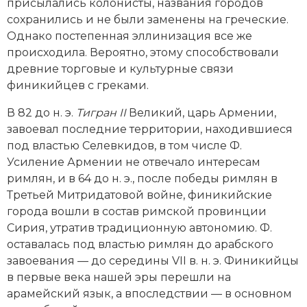
присылались колонисты, названия городов
сохранились и не были заменены на греческие.
Однако постепенная эллинизация все же
происходила. Вероятно, этому способствовали
древние торговые и культурные связи
финикийцев с греками.
В 82 до н. э.
Тигран II
Великий, царь Армении,
завоевал последние территории, находившиеся
под властью Селевкидов, в том числе Ф.
Усиление Армении не отвечало интересам
римлян, и в 64 до н. э., после победы римлян в
Третьей Митридатовой вой­не, финикийские
города вошли в состав римской провинции
Сирия, утратив традиционную автономию. Ф.
оставалась под властью римлян до арабского
завоевания — до середины VII в. н. э. Финикийцы
в первые века нашей эры перешли на
арамейский язык, а впоследствии — в основном