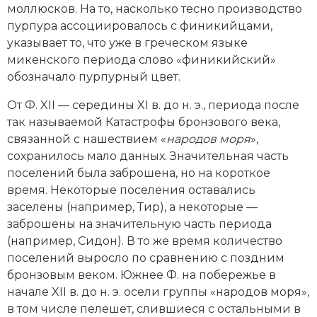
моллюсков. На то, насколько тесно производство
Социально-экономическая история
пурпура ассоциировалось с финикийцами,
Специальные исторические дисциплины
указывает то, что уже в греческом языке
микенского периода слово «финикийский»
СССР
обозначало пурпурный цвет.
Южная Америка
От Ф. XII — середины XI в. до н. э., периода после
так называемой Катастрофы бронзового века,
связанной с нашествием «
народов моря
»,
сохранилось мало данных. Значительная часть
поселений была заброшена, но на короткое
время. Некоторые поселения оставались
заселены (например, Тир), а некоторые —
заброшены на значительную часть периода
(например, Сидон). В то же время количество
поселений выросло по сравнению с поздним
бронзовым веком. Южнее Ф. на побережье в
начале XII в. до н. э. осели группы «народов моря»,
в том числе пелешет, слившиеся с остальными в