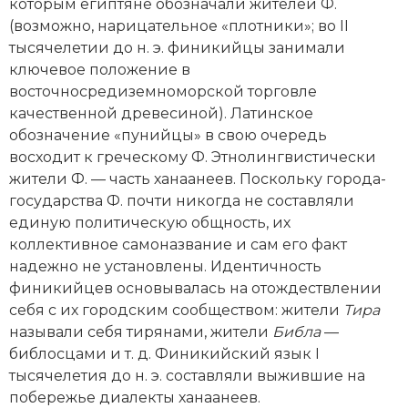
Новейшая история
которым египтяне обозначали жителей Ф.
Генеалогия, геральдика
(возможно, нарицательное «плотники»; во II
Государство и право
тысячелетии до н. э. финикийцы занимали
ключевое положение в
Европа
восточносредиземноморской торговле
качественной древесиной). Латинское
Империи
обозначение «пунийцы» в свою очередь
восходит к греческому Ф. Этнолингвистически
Историческая география и топонимика
жители Ф. — часть ханаанеев. Поскольку города-
государства Ф. почти никогда не составляли
История материальной и духовной культуры
единую политическую общность, их
коллективное самоназвание и сам его факт
История международных отношений
надежно не установлены. Идентичность
История, философия, теория и методология
финикийцев основывалась на отождествлении
исторического знания
себя с их городским сообществом: жители
Тира
называли себя тирянами, жители
Библа
—
Итория международных отношений
библосцами и т. д. Финикийский язык I
тысячелетия до н. э. составляли выжившие на
Латинская Америка
побережье диалекты ханаанеев.