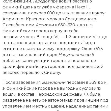
колонизации.
Геродот
приводит рассказ о
финикийцах на службе у фараона Нехо II,
совершивших около 600 до н. э. плавание вокруг
Африки от Красного моря до Средиземного.
С ослаблением
Ассирии
в 630–620-х до н. э.
финикийские города вернули себе
независимость. В конце VII — 1-й четверти VI в. до
н. э. вавилоняне пытались подчинить Тир, а
египтяне оказывали ему поддержку. Около 575
до н. э. вавилонский царь
Навуходоносор II
добился капитуляции города, и первенство
среди финикийских городов под вавилонской
властью перешло к Сидону.
После завоевания
Вавилонии
персами в 539 до н.
э. финикийские города на выгодных условиях
вошли в состав Персидской державы. Ф. была
разделена на четыре автономных провинции под
управлением местных царей, наделенных такими