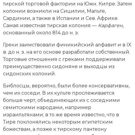
тирской торговой фактории на Южн. Кипре. Затем
колонии возникли на Сицилии, Мальте,
Сардинии, а также в Испании и Сев. Африке.
Самая известная тирская колония —
Карфаген
,
основанный около 814 до н. э.
Греки заимствовали финикийский алфавит и в IX
в. до н. э. на его основе разработали собственный.
Торговые отношения с греками поддерживали
преимущественно сидоняне и выходцы из
сидонских колоний.
Библосцы, вероятно, были более консервативны,
чем их соседи. В их культе прослеживается
больше черт, объединяющих их с соседними
семитскими народами, например
израильтянами; в то же время известно, что в
Тире поклонялись некоторым египетским
божествам, а позже к тирскому пантеону