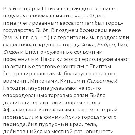
Новая история
В 3-й четверти III тысячелетия до н. э. Египет
подчинял своему влиянию часть Ф., его
Новейшая история
привилегированным вассалом там был город-
государство Библ. В позднем бронзовом веке
Нумизматика
(XVI–XII вв. до н. э.) на территории Ф. продолжали
существовать крупные города Арка,
Бейрут
, Тир,
Образование
Сидон
и Библ, окруженные сельскими
поселениями. Находки этого периода указывают
Общественные объединения и организации
на активные торговые контакты с Египтом
Политическая история
(контролировавшим Ф. большую часть этого
времени), Микенами, Кипром и
Палестиной
.
Революции и народные движения
Находки лазурита указывают на то, что
опосредованные торговые связи Библа
Религия и церковь
достигали территории современного
Афганистана. Уникальным товаром, который
Россия
производили в финикийских городах этого
периода, был пурпурный краситель,
Северная Америка
добывавшийся из местной разновидности