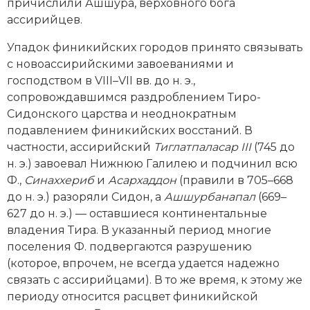
причислили Ашшура, верховного бога
ассирийцев.
Упадок финикийских городов принято связывать
с новоассирийскими завоеваниями и
господством в VIII–VII вв. до н. э.,
сопровождавшимся раздроблением Тиро-
Сидонского царства и неоднократным
подавлением финикийских восстаний. В
частности, ассирийский
Тиглатпаласар III
(745 до
н. э.) завоевал Нижнюю Галилею и подчинил всю
Ф.,
Синаххериб
и
Асархаддон
(правили в 705–668
до н. э.) разоряли Сидон, а
Ашшурбанапал
(669–
627 до н. э.) — оставшиеся континентальные
владения Тира. В указанный период многие
поселения Ф. подвергаются разрушению
(которое, впрочем, не всегда удается надежно
связать с ассирийцами). В то же время, к этому же
периоду относится расцвет финикийской