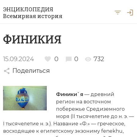
ЭНЦИКЛОПЕДИЯ
Всемирная история
Главная
ФИНИКИЯ
Рубрики
Периоды
Азия
15.09.2024
0
0
732
А … Я
Поделиться
Античность
Археология
Вход для экспертов
А
Б
В
Г
Д
Е
Ё
Ж
З
И
История Древнего мира
Африка
Финики`я
— древний
Й
К
Л
М
Н
О
П
Р
С
Т
История Первобытного общества
Ближний Восток
регион на восточном
побережье Средиземного
У
Ф
Х
Ц
Ч
Ш
Щ
Ы
Э
История Средних веков
Византия
моря (II тысячелетие до н. э. —
Ю
Я
I тысячелетие н. э.). Название «Ф.» — греческое,
Новая история
Военная история
восходящее к египетскому экзониму fenekhu,