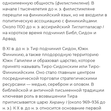
одноименную общность (
филистимляне
). В
начале I тысячелетия до н. э. филистимляне
перешли на финикийский язык, но не входили в
политическую ассоциацию с финикийцами.
Около 1100 до н. э. ассирийский
Тиглатпаласар I
на короткое время подчинил Библ, Сидон и
Арвад.
В XI в. до н. э. Тир подчинил Сидон, Южн.
Финикию, а также плодородную территорию
Южн. Галилеи и образовал царство, которое
принято называть Тиро-Сидонским или Тиро-
Финикийским. Оно стало главным центром
посреднической торговли стратегическими
ресурсами — медью, серебром и оловом. В
библейской и античной письменной традиции
ключевая роль в возвышении Тира
приписывается царю
Хираму I
(около 969–936 до
н. э.). К X в. до н. э. относится основание первой