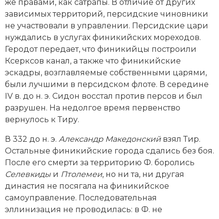
же правами, как сатрапы. В отличие от других
зависимых территорий, персидские чиновники
не участвовали в управлении. Персидские цари
нуждались в услугах финикийских мореходов.
Геродот передает, что финикийцы построили
Ксерксов канал, а также что финикийские
эскадры, возглавляемые собственными царями,
были лучшими в персидском флоте. В середине
IV в. до н. э. Сидон восстал против персов и был
разрушен. На недолгое время первенство
вернулось к Тиру.
В 332 до н. э.
Александр Македонский
взял Тир.
Остальные финикийские города сдались без боя.
После его смерти за территорию Ф. боролись
Селевкиды
и
Птолемеи
, но ни та, ни другая
династия не посягала на финикийское
самоуправление. Последовательная
эллинизация не проводилась: в Ф. не