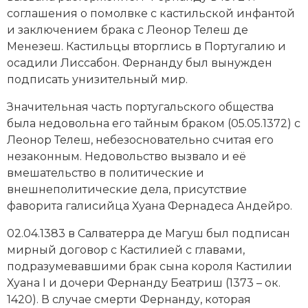
Социально-экономическая история
соглашения о помолвке с кастильской инфантой
и заключением брака с Леонор Телеш де
Специальные исторические дисциплины
Менезеш. Кастильцы вторглись в Португалию и
осадили Лиссабон. Фернанду был вынужден
СССР
подписать унизительный мир.
Южная Америка
Значительная часть португальского общества
была недовольна его тайным браком (05.05.1372) с
Леонор Телеш, небезосновательно считая его
незаконным. Недовольство вызвало и её
вмешательство в политические и
внешнеполитические дела, присутствие
фаворита галисийца Хуана Фернадеса Андейро.
02.04.1383 в Салватерра де Магуш был подписан
мирный договор с Кастилией с главами,
подразумевавшими брак сына короля Кастилии
Хуана I и дочери Фернанду Беатриш (1373 – ок.
1420). В случае смерти Фернанду, которая