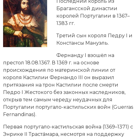
Новейшая история
Последний король из
Генеалогия, геральдика
Брагансской династии
Государство и право
королей Португалии в 1367–
1383 гг.
Европа
Третий сын короля Педру I и
Империи
Констансы Мануэль.
Фернанду I взошёл на
Историческая география и топонимика
престол 18.08.1367. В 1369 г. на основе
История материальной и духовной культуры
происхождения по материнской линии от
короля Кастилии Фернандо III он выразил
История международных отношений
притязания на трон Кастилии после смерти
Педро I Жестокого без законных наследников,
История, философия, теория и методология
открыв тем самым череду неудачных для
исторического знания
Португалии португало-кастильских войн (Guerras
Fernandinas).
Итория международных отношений
Первая португало-кастильская война (1369–1371) с
Латинская Америка
Энрике II Траста́мара, несмотря на поддержку