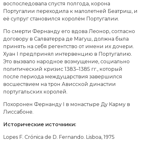
воспоследовала спустя полгода, корона
Португалии переходила к малолетней Беатриш, и
её супруг становился королём Португалии.
По смерти Фернанду его вдова Леонор, согласно
договору в Салватерра де Магуш, должна была
принять на себя регентство от имени их дочери.
Хуан I предпринял интервенцию в Португалию.
Это вызвало народное возмущение, социально
политический кризис 1383–1385 гг., который
после периода междуцарствия завершился
восшествием на трон Ависской династии
португальских королей.
Похоронен Фернанду I в монастыре Ду Карму в
Лиссабоне.
Исторические источники:
Lopes F. Crónica de D. Fernando. Lisboa, 1975