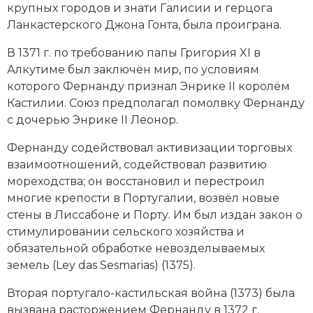
крупных городов и знати Галисии и герцога
Новая история
Ланкастерского Джона Гонта, была проиграна.
Новейшая история
В 1371 г. по требованию папы Григория XI в
Алкутиме был заключён мир, по условиям
Нумизматика
которого Фернанду признал Энрике II королём
Кастилии. Союз предполагал помолвку Фернанду
Образование
с дочерью Энрике II Леонор.
Общественные объединения и организации
Фернанду содействовал активизации торговых
взаимоотношений, содействовал развитию
Политическая история
мореходства; он восстановил и перестроил
многие крепости в Португалии, возвёл новые
Революции и народные движения
стены в Лиссабоне и Порту. Им был издан закон о
Религия и церковь
стимулировании сельского хозяйства и
обязательной обработке невозделываемых
Россия
земель (Ley das Sesmarias) (1375).
Северная Америка
Вторая португало-кастильская война (1373) была
вызвана расторжением Фернанду в 1372 г.