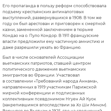
Новая история
Его пропаганда в пользу реформ способствовала
подъему крестьянских антиналоговых
Новейшая история
выступлений, развернувшихся в 1908. В том же
году он был арестован и приговорен к смертной
Нумизматика
казни, замененной заключением в тюрьме
Кондао на о. Пуло Кондор. В 1911 французские
Образование
власти предложили ему частичную амнистию и
даже разрешили уехать во Францию.
Общественные объединения и организации
Был в числе основателей Ассоциации
Политическая история
вьетнамских патриотов, ставшей центром
политического движения вьетнамских
Революции и народные движения
эмигрантов во Франции. Участвовал
в составлении «Требований народа Аннама»,
Религия и церковь
направленных в 1919 участникам Парижской
Россия
мирной конференции и подписанных
коллективным псевдонимом Нгуен Ай Куок
Северная Америка
(закрепившимся впоследствии за
Хо Ши Мином
).
Вернулся во Вьетнам в 1925, где на следующий