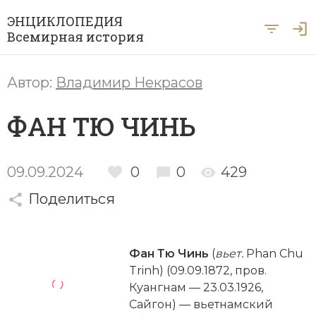
ЭНЦИКЛОПЕДИЯ
Всемирная история
Главная
Автор:
Владимир Некрасов
Рубрики
ФАН ТЮ ЧИНЬ
Периоды
Азия
А … Я
Античность
Археология
09.09.2024
0
0
429
Вход для экспертов
А
Б
В
Г
Д
Е
Ё
Ж
З
И
История Древнего мира
Африка
Поделиться
Й
К
Л
М
Н
О
П
Р
С
Т
История Первобытного общества
Ближний Восток
У
Ф
Х
Ц
Ч
Ш
Щ
Ы
Э
Фан Тю Чинь
(
вьет.
Phan Chu
История Средних веков
Византия
Trinh) (09.09.1872, пров.
Ю
Я
Новая история
Куангнам — 23.03.1926,
Военная история
Сайгон) — вьетнамский