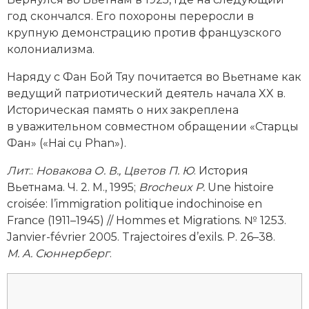
Социально-экономическая история
год скончался. Его похороны переросли в
крупную демонстрацию против французского
Специальные исторические дисциплины
колониализма.
СССР
Наряду с Фан Бой Тяу почитается во Вьетнаме как
ведущий патриотический деятель начала XX в.
Южная Америка
Историческая память о них закреплена
в уважительном совместном обращении «Старцы
Фан» («Hai cụ Phan»).
Лит
.:
Новакова О. В., Цветов П. Ю
. История
Вьетнама. Ч. 2. М., 1995;
Brocheux P.
Une histoire
croisée: l’immigration politique indochinoise en
France (1911–1945) // Hommes et Migrations. № 1253.
Janvier-février 2005. Trajectoires d’exils. P. 26–38.
М. А. Сюннерберг
.