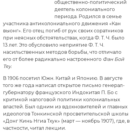
Новейшая история
Генеалогия, геральдика
общественно-политический
деятель колониального
Государство и право
периода. Родился в семье
участника антиколониального движения «Кан
Европа
выонг». Его отец погиб от рук своих соратников
при неясных обстоятельствах, когда Ф. Т. Ч. было
Империи
13 лет. Это обусловило неприятие Ф. Т. Ч.
насильственных методов борьбы, что отличало
Историческая география и топонимика
его от более радикально настроенного
Фан Бой
Тяу
.
История материальной и духовной культуры
В 1906 посетил Южн. Китай и Японию. В августе
История международных отношений
того же года написал открытое письмо генерал-
губернатору французского Индокитая П. Бо с
История, философия, теория и методология
критикой налоговой политики колониальных
исторического знания
властей. Был одним из вдохновителей и главных
Итория международных отношений
идеологов Тонкинской просветительской школы
«Донг Кинь Нгиа Тхук» (март — ноябрь 1907), где, в
Латинская Америка
частности, читал лекции.