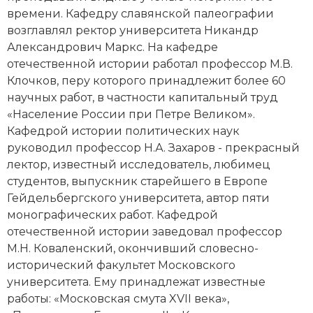
времени. Кафедру славянской палеографии
Новая история
возглавлял ректор университета Никандр
Новейшая история
Александрович Маркс. На кафедре
отечественной истории работал профессор М.В.
Нумизматика
Клочков, перу которого принадлежит более 60
научных работ, в частности капитальный труд
Образование
«Население России при Петре Великом».
Кафедрой истории политических наук
Общественные объединения и организации
руководил профессор Н.А. Захаров - прекрасный
лектор, известный исследователь, любимец
Политическая история
студентов, выпускник старейшего в Европе
Гейдельбергского университета, автор пяти
Революции и народные движения
монографических работ. Кафедрой
Религия и церковь
отечественной истории заведовал профессор
М.Н. Коваленский, окончивший словесно-
Россия
исторический факультет Московского
университета. Ему принадлежат известные
Северная Америка
работы: «Московская смута XVII века»,