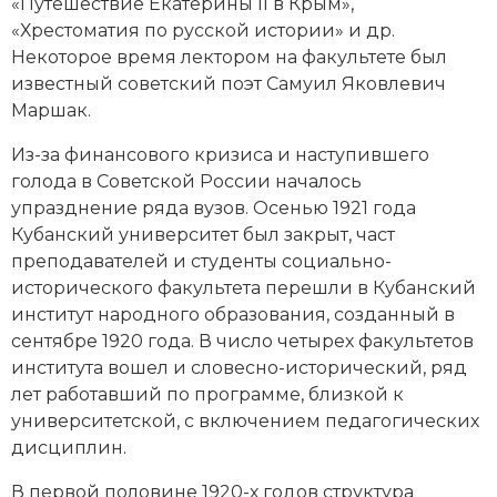
«Путешествие Екатерины II в Крым»,
Социально-экономическая история
«Хрестоматия по русской истории» и др.
Некоторое время лектором на факультете был
Специальные исторические дисциплины
известный советский поэт Самуил Яковлевич
Маршак.
СССР
Из-за финансового кризиса и наступившего
Южная Америка
голода в Советской России началось
упразднение ряда вузов. Осенью 1921 года
Кубанский университет был закрыт, част
преподавателей и студенты социально-
исторического факультета перешли в Кубанский
институт народного образования, созданный в
сентябре 1920 года. В число четырех факультетов
института вошел и словесно-исторический, ряд
лет работавший по программе, близкой к
университетской, с включением педагогических
дисциплин.
В первой половине 1920-х годов структура