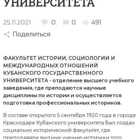
УНИВЕРСИТЕТА
Новейшая история
Генеалогия, геральдика
Государство и право
25.11.2021
0
0
491
Европа
Поделиться
Империи
Историческая география и топонимика
ФАКУЛЬТЕТ ИСТОРИИ, СОЦИОЛОГИИ И
МЕЖДУНАРОДНЫХ ОТНОШЕНИЙ
История материальной и духовной культуры
КУБАНСКОГО ГОСУДАРСТВЕННОГО
УНИВЕРСИТЕТА - отделение высшего учебного
История международных отношений
заведения, где преподаются научные
дисциплины по истории и осуществляется
История, философия, теория и методология
подготовка профессиональных историков.
исторического знания
В составе открытого 5 сентября 1920 года в городе
Итория международных отношений
Краснодаре Кубанского университета был создан
социально исторический факультет, где
Латинская Америка
преподавали видные ученые-историки того