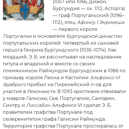
Новейшая история
(1057 или 1066, Дижон,
Генеалогия, геральдика
Бургундия — ок. 1112, Асторга)
Государство и право
— граф Португальский (1096–
1112), отец
Афонсу I Энрикеша
Европа
— первого короля
Португалии
и основателя
Бургундской династии
Империи
португальских королей. Четвертый из сыновей
герцога Генриха Бургундского (1035–1074). Как
Историческая география и топонимика
младший, Э. Б. не рассчитывал на наследование
титула и владений и вместе со своим
История материальной и духовной культуры
племянником Раймундом Бургундским в 1086 по
призыву короля Леона и Кастилии
Альфонсо
VI
История международных отношений
Храброго
прибыл на Пиренейский п-ов для
История, философия, теория и методология
участия в
Реконкисте
. В 1093 христиане отвоевали
исторического знания
у мавров
Галисию
, Сев. Португалию, Сантарен,
Синтру и
Лиссабон
. Альфонсо VI сделал Э. Б.
Итория международных отношений
правителем графства Портукале под
сюзеренитетом графа Галисии Раймунда.
Латинская Америка
Территория графства Портукале простиралась от