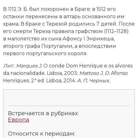
Социально-экономическая история
В 1112 Э. Б. был похоронен в Браге; в 1512 его
останки перенесены в алтарь основанного им
Специальные исторические дисциплины
храма. В браке с Терезой родились 7 детей. После
его смерти Тереза правила графством (1112–1128)
СССР
в малолетство их сына
Афонсу I Энрикеша,
Южная Америка
второго графа Португалии, а впоследствии
первого португальского короля.
Лит
.:
Marques
J
.
O conde Dom Henrique e os alvores
da nacionalidade. Lisboa, 2003;
Mattoso J.
D.
Afonso
Henriques. 2ª ed. Lisboa, 2014.
А
.
П
.
Черных
.
Встречается в рубриках:
Европа
Относится к периодам: