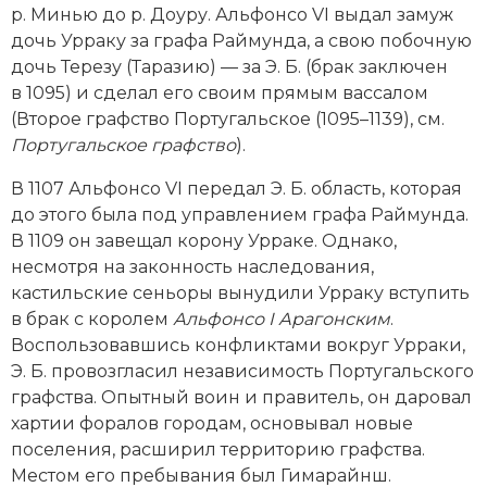
р. Минью до р. Доуру. Альфонсо VI выдал замуж
Новая история
дочь Урраку за графа Раймунда, а свою побочную
дочь Терезу (Таразию) — за Э. Б. (брак заключен
Новейшая история
в 1095) и сделал его своим прямым вассалом
(Второе графство Португальское (1095–1139), см.
Нумизматика
Португальское графство
).
Образование
В 1107 Альфонсо VI передал Э. Б. область, которая
до этого была под управлением графа Раймунда.
Общественные объединения и организации
В 1109 он завещал корону Урраке. Однако,
Политическая история
несмотря на законность наследования,
кастильские сеньоры вынудили Урраку вступить
Революции и народные движения
в брак с королем
Альфонсо
I
Арагонским
.
Воспользовавшись конфликтами вокруг Урраки,
Религия и церковь
Э. Б. провозгласил независимость Португальского
графства. Опытный воин и правитель, он даровал
Россия
хартии форалов городам, основывал новые
поселения, расширил территорию графства.
Северная Америка
Местом его пребывания был Гимарайнш.