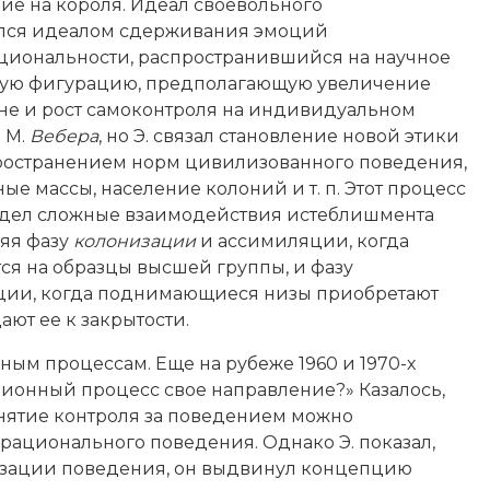
ие на короля. Идеал своевольного
ался идеалом сдерживания эмоций
ациональности, распространившийся на научное
вую фигурацию, предполагающую увеличение
не и рост самоконтроля на индивидуальном
 М.
Вебера
, но Э. связал становление новой этики
спространением норм цивилизованного поведения,
ые массы, население колоний и т. п. Этот процесс
идел сложные взаимодействия истеблишмента
ляя фазу
колонизации
и ассимиляции, когда
ся на образцы высшей группы, и фазу
ции, когда поднимающиеся низы приобретают
ют ее к закрытости.
ым процессам. Еще на рубеже 1960 и 1970-х
ционный процесс свое направление?» Казалось,
снятие контроля за поведением можно
ационального поведения. Однако Э. показал,
изации поведения, он выдвинул концепцию