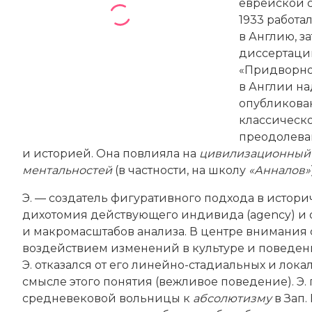
еврейской с
1933 работа
в Англию, з
диссертацию
«Придворное
в Англии на
опубликован
классическ
преодолева
и историей. Она повлияла на
цивилизационный
ментальностей
(в частности, на школу
«Анналов»
Э. — создатель фигуративного подхода в истор
дихотомия действующего индивида (agency) и о
и макромасштабов анализа. В центре внимания
воздействием изменений в культуре и поведе
Э. отказался от его линейно-­стадиальных и ло
смысле этого понятия (вежливое поведение). Э.
средневековой вольницы к
абсолютизму
в Зап.