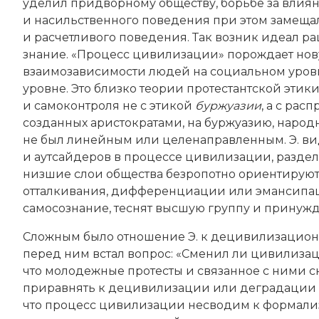
уделил придворному обществу, борьбе за влиян
и насильственного поведения при этом замещ
и расчетливого поведения. Так возник идеал р
знание. «Процесс цивилизации» порождает но
взаимозависимости людей на социальном уров
уровне. Это близко теории протестантской этики
и самоконтроля не с этикой
буржуазии
, а с ра
созданных аристократами, на буржуазию, народн
не был линейным или целенаправленным. Э. в
и аутсайдеров в процессе цивилизации, разде
низшие слои общества безропотно ориентируют
отталкивания, дифференциации или эмансипа
самосознание, теснят высшую группу и принужда
Сложным было отношение Э. к децивилизационн
перед ним встал вопрос: «Сменил ли цивилиза
что молодежные протесты и связанное с ними 
приравнять к децивилизации или деградации р
что процесс цивилизации несводим к формал