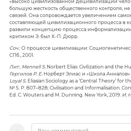
«высоко цивилизованной децивилизации челов
большую жесткость общественного контроля, н
связей. Она сопровождается увеличением само
составляющей цивилизационного процесса в конце
развили концепцию процесса информализации
критиком Э. был Х.-П. Дюрр.
Соч
.:
О процессе цивилизации: Социо­генетическ
СПб., 2001.
Лит
.
:
Mennell S.
Norbert Elias: Civilization and the H
Гергилов Р. Е.
Норберт Элиас и «Школа Анналов» // 
Loyal S.
Eliasian Sociology as a ‘Central Theory’ for t
№ 5. P. 807‒828; Civilisation and Informalisation. C
Ed. C. Wouters and M. Dunning. New York, 2019.
И. 