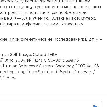
еческих существ» как реакции на слишком
е соответствующую усложнению межчеловеческих
контроля за поведением как необходимой
 XIX — XX в. Ученики Э., такие как К. Вутерс,
 (спираль информализации). Известным
ие и психогенетические исследования: В 2 т. М.–
uman Self-­Image. Oxford, 1989;
Клио. 2004. № 1 (24). С. 90‒98;
Quilley S.,
he Human Scien­ces // Current Sociology. 2005. Vol. 53.
onnecting Long-­Term Social and Psychic Processes /
Н. Ионов.