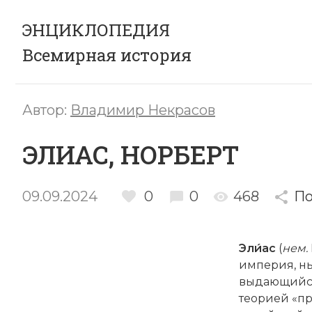
ЭНЦИКЛОПЕДИЯ
Всемирная история
Автор:
Владимир Некрасов
ЭЛИАС, НОРБЕРТ
09.09.2024
0
0
468
По
Эли
ас
(
нем.
империя, ны
выдающийся
теорией «п