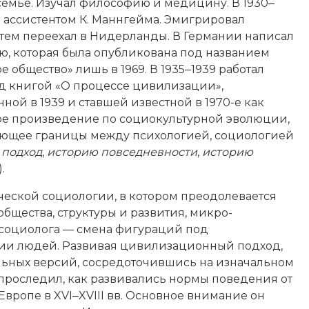
емье. Изучал философию и медицину. В 1930‒
л ассистентом К. Маннгейма. Эмигрировал
атем переехал в Нидерланды. В Германии написал
, которая была опубликована под названием
 общество» лишь в 1969. В 1935‒1939 работал
д книгой «О процессе цивилизации»,
ной в 1939 и ставшей известной в 1970-е как
ое произведение по социокультурной эволюции,
ющее границы между психологией, социологией
 подход
,
историю повседневности
,
историю
).
ической социологии, в котором преодолевается
бщества, структуры и развития, микро-
 социолога — смена фигураций под
нии людей. Развивая цивилизационный подход,
кальных версий, сосредоточившись на изначальном
 проследил, как развивались нормы поведения от
 Европе в XVI‒XVIII вв. Основное внимание он