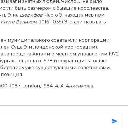
 называли знатных людей. Число Э. не было
огли быть размером с бывшие королевства.
ть Э. на
шерифов
. Часто Э. находились при
и
Кнуте Великом
(1016–1035) Э. стали называть
член муниципального совета или корпорации;
член Суда Э. и лондонской корпорации).
а запрещена Актами о местном управлении 1972
бургах Лондона в 1978 и сохранились только
выбирались уже существующими советниками.
 позиция.
500–1087. London, 1984.
А.
А.
Анисимова.