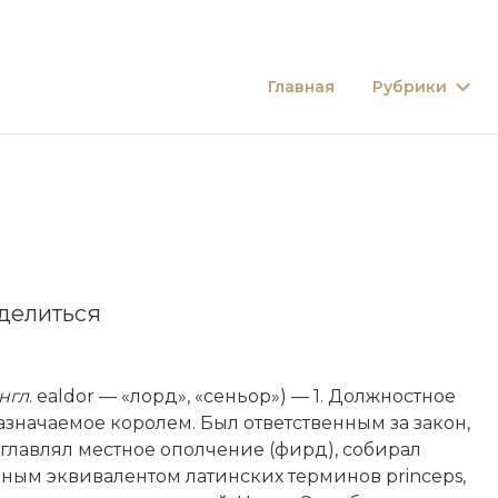
Главная
Рубрики
делиться
нгл
. ealdor — «лорд», «сеньор») — 1. Должностное
назначаемое королем. Был ответ­ственным за закон,
зглавлял местное ополчение (фирд), собирал
рным эквивалентом латинских терминов princeps,