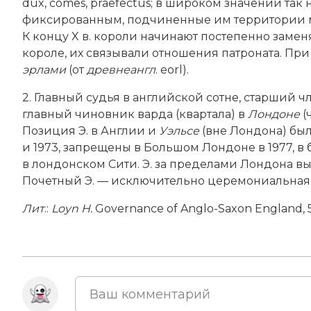
dux, comes, praefectus; в широком значении так
фиксированным, подчиненные им территории м
К концу X в. короли начинают постепенно заменя
короле, их связывали отношения патроната. Пр
эрлами
(от
древнеангл
. eorl).
2. Главный судья в английской сотне, старший 
главный чиновник варда (квартала) в
Лондоне
(
Позиция Э. в Англии и
Уэльсе
(вне Лондона) был
и 1973, запрещены в Большом Лондоне в 1977, в 
в лондонском Сити. Э. за пределами Лондона 
Почетный Э. — исключительно церемониальная
Лит
.:
Loyn
H
.
Governance of Anglo-­Saxon England, 