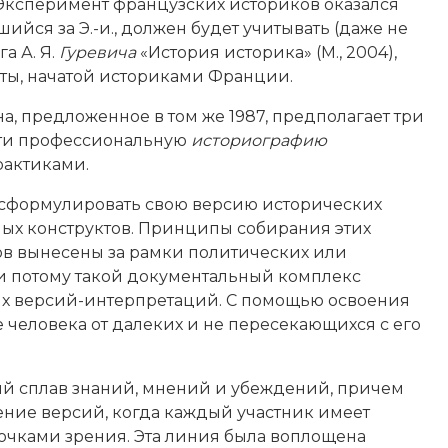
 Эксперимент французских историков оказался
ийся за Э.-и., должен будет учитывать (даже не
а А. Я.
Гуревича
«История историка» (М., 2004),
ты, начатой историками Франции.
ина, предложенное в том же 1987, предполагает три
сти профессиональную
историографию
рактиками.
а сформулировать свою версию исторических
ых конструктов. Принципы собирания этих
в вынесены за рамки политических или
 и потому такой документальный комплекс
ных версий-интерпретаций. С помощью освоения
человека от далеких и не пересекающихся с его
ый сплав знаний, мнений и убеждений, причем
ние версий, когда каждый участник имеет
очками зрения. Эта линия была воплощена