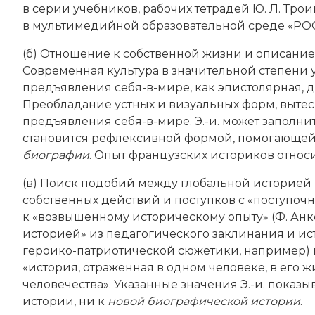
в серии учебников, рабочих тетрадей Ю. Л. Троиц
в мультимедийной образовательной среде «РО
(б) Отношение к собственной жизни и описание
Современная культура в значительной степени
предъявления себя-в-мире, как эпистолярная, 
Преобладание устных и визуальных форм, выте
предъявления себя-в-мире. Э.-и. может заполнит
становится рефлексивной формой, помогающей 
биографии
. Опыт французских историков относи
(в) Поиск подобий между глобальной историей
собственных действий и поступков с «поступо
к «возвышенному историческому опыту» (Ф. Анк
историей» из педагогического заклинания и и
героико-­патриотической сюжетики, например) в
«история, отраженная в одном человеке, в его ж
человечества». Указанные значения Э.-и. показ
истории, ни к
новой биографической истории
.