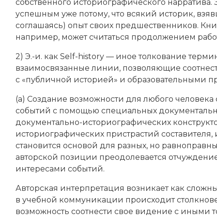
собственного историографического нарратива.
успешным уже потому, что всякий историк, взявш
соглашаясь) опыт своих предшественников. Книг
например, может считаться продолжением рабо
2) Э.-и. как Self-history — иное толкование терм
взаимосвязанные линии, позволяющие соотне
с «публичной историей» и образовательными п
(а) Создание возможности для любого человек
событий с помощью специальных документальн
документально-историографических конструкто
историографических пристрастий составителя,
становится основой для разных, но равноправ
авторской позиции преодолевается отчуждение 
интересами событий.
Авторская интерпретация возникает как сложн
в учебной коммуникации происходит столкнове
возможность соотнести свое видение с иными т