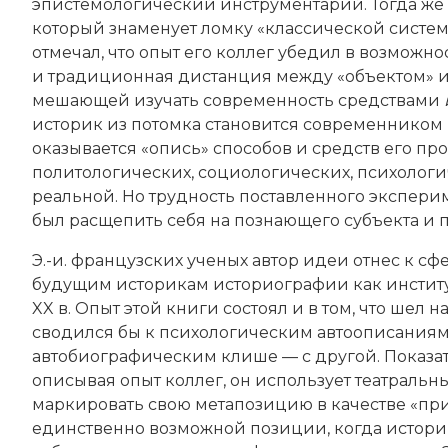
эпистемологический инструментарий. Тогда же 
который знаменует ломку «классической систем
отмечал, что опыт его коллег убедил в возможно
и традиционная дистанция между «объектом» и 
мешающей изучать современность средствами
историк из потомка становится современником
оказывается «опись» способов и средств его п
политологических, социологических, психолог
реальной. Но трудность поставленного эксперим
был расщепить себя на познающего субъекта и п
Э.-и. французских ученых автор идеи отнес к с
будущим историкам историографии как институ
XX в. Опыт этой книги состоял и в том, что шел 
сводился бы к психологическим автоописаниям,
автобиографическим клише — с другой. Показат
описывая опыт коллег, он использует театраль
маркировать свою метапозицию в качестве «пр
единственно возможной позиции, когда истори