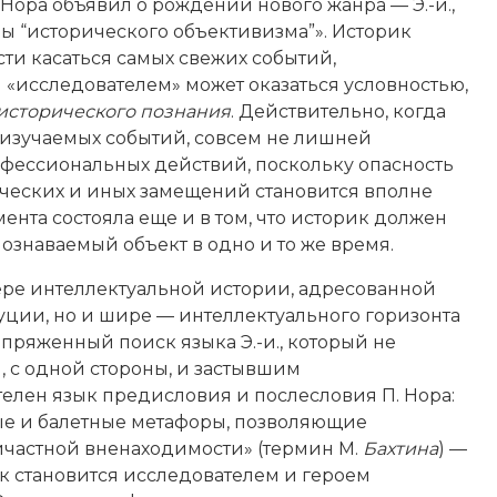
Нора объявил о рождении нового жанра — Э.-и.,
ы “исторического объективизма”». Историк
сти касаться самых свежих событий,
«исследователем» может оказаться условностью,
исторического познания
. Действительно, когда
 изучаемых событий, совсем не лишней
рофессиональных действий, поскольку опасность
ических и иных замещений становится вполне
ента состояла еще и в том, что историк должен
ознаваемый объект в одно и то же время.
фере интеллектуальной истории, адресованной
ции, но и шире — интеллектуального горизонта
напряженный поиск языка Э.-и., который не
 с одной стороны, и застывшим
елен язык предисловия и послесловия П. Нора:
ные и балетные метафоры, позволяющие
ичастной вненаходимости» (термин М.
Бахтина
) —
к становится исследователем и героем