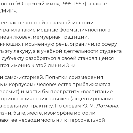
кого («Открытый мир», 1995–1997), а также
СМИР».
 ее как некоторой реальной истории.
 утратила такие мощные формы личностного
дневниковая, мемуарная традиции.
сняющих письменную речь, ограничило сферу
ь эту лакуну, а в учебной деятельности студента
субъекту разобраться в своей становящейся
тся именно к этой линии Э.-и.
 и само-историей. Попытки соизмерения
чным корпусом» человечества приближаются
ерсмит) и могли бы превратить «воспитание
сториографических натяжек (акцентирование
 реальную практику. По словам Ю. М.
Лотмана
,
изни, быте, жесте, изоморфна истории
ывают ее несводимость ни к персональной