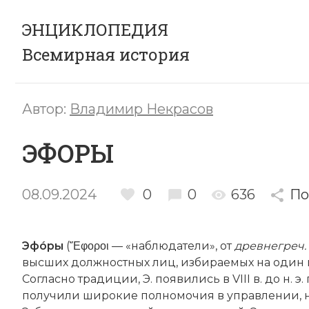
ЭНЦИКЛОПЕДИЯ
Всемирная история
Автор:
Владимир Некрасов
ЭФОРЫ
08.09.2024
0
0
636
По
Эфóры
(῎Εφοροι — «наблюдатели», от
древнегреч.
высших должностных лиц, избираемых на один
Согласно традиции, Э. появились в VIII в. до н. э
получили широкие полномочия в управлении, н