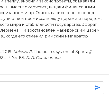
али апеллу, вносили законопроекты, объявляли
ость вместе с
герусией
, ведали финансовыми
оспитанием и пр. Отчитывались только перед
результат компромисса между царями и народом,
кого мира и стабильности государства. Эфорат
 Клеомена ΙΙΙ и восстановлен македонским царем
н. э., когда его отменил римский император
, 2019;
Kulesza R.
The politcs system of Sparta //
022. P. 75–101.
Л
.
Л
.
Селива­нова
.