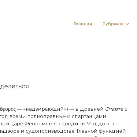
Главная
Рубрики
делиться
ἔφορος — «надзирающий») — в Древней
Спарте
5
 год всеми полноправными спартанцами.
. при царе Феопомпе. С середины VI в. до н. э.
адзоре и судопроизводстве. Главной функцией