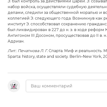
Э. был контроль за действиями царей. Э. созыв
набор вой­ска, осуществляли судебную деятельн
делами, следили за общественной моралью и в
коллегией Э. следующего года. Возникнув как 
институт Э. способствовал сохранению гражданс
был ликвидирован в 227 до н. э. в ходе реформ
Антигоном III Досоном, просуществовав до II в. 
Адриан.
Лит
.:
Печатнова Л. Г.
Спарта. Миф и реальность. М.
Sparta: history, state and society. Berlin–New York, 2