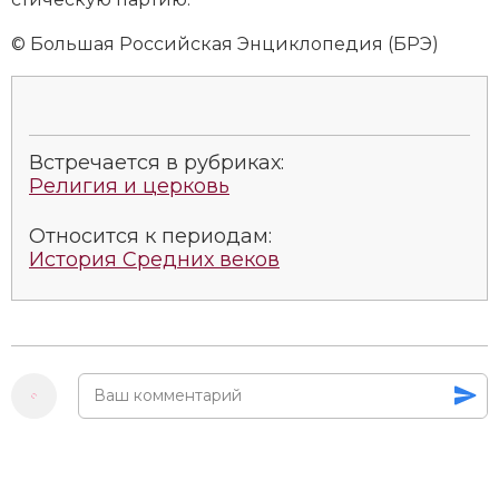
Социально-экономическая история
© Большая Российская Энциклопедия (БРЭ)
Специальные исторические дисциплины
СССР
Встречается в рубриках:
Южная Америка
Религия и церковь
Относится к периодам:
История Средних веков