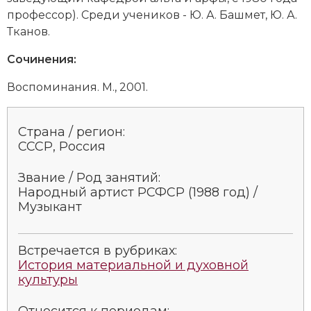
профессор). Сре­ди уче­ни­ков - Ю. А. Баш­мет, Ю. А.
Новая история
Тка­нов.
Новейшая история
Сочинения:
Нумизматика
Во­спо­ми­на­ния. М., 2001.
Образование
Страна / регион:
Общественные объединения и организации
СССР, Россия
Политическая история
Звание / Род занятий:
Народный артист РСФСР (1988 год) /
Революции и народные движения
Музыкант
Религия и церковь
Встречается в рубриках:
Россия
История материальной и духовной
культуры
Северная Америка
Относится к периодам: