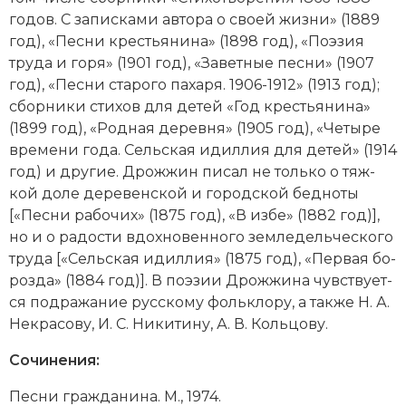
годов. С за­пис­ка­ми ав­то­ра о сво­ей жиз­ни» (1889
Новая история
год), «Пес­ни кре­сть­я­ни­на» (1898 год), «По­эзия
Новейшая история
тру­да и го­ря» (1901 год), «За­вет­ные пес­ни» (1907
год), «Пес­ни ста­ро­го па­ха­ря. 1906-1912» (1913 год);
Нумизматика
сборники сти­хов для де­тей «Год кре­сть­я­ни­на»
(1899 год), «Род­ная де­рев­ня» (1905 год), «Че­ты­ре
Образование
вре­ме­ни го­да. Сель­ская идил­лия для де­тей» (1914
год) и другие. Дрожжин пи­сал не толь­ко о тяж­
Общественные объединения и организации
кой до­ле де­ре­вен­ской и городской бед­но­ты
[«Пес­ни ра­бо­чих» (1875 год), «В из­бе» (1882 год)],
Политическая история
но и о ра­до­сти вдох­но­вен­но­го зем­ле­дель­че­ско­го
тру­да [«Сель­ская идил­лия» (1875 год), «Пер­вая бо­
Революции и народные движения
роз­да» (1884 год)]. В по­эзии Дрожжина чув­ст­ву­ет­
Религия и церковь
ся под­ра­жа­ние русскому фольк­ло­ру, а так­же
Н. А.
Не­кра­со­ву
, И. С. Ни­ки­ти­ну, А. В. Коль­цо­ву.
Россия
Сочинения:
Северная Америка
Пес­ни гра­ж­да­ни­на. М., 1974.