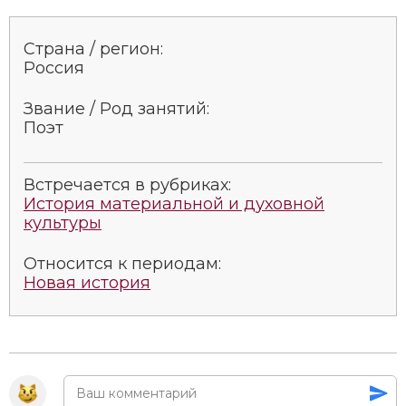
Социально-экономическая история
Страна / регион:
Специальные исторические дисциплины
Россия
СССР
Звание / Род занятий:
Поэт
Южная Америка
Встречается в рубриках:
История материальной и духовной
культуры
Относится к периодам:
Новая история