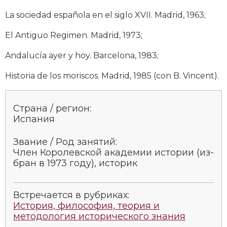
Новая история
La sociedad española en el siglo XVII. Madrid, 1963;
Новейшая история
El Antiguo Regimen. Madrid, 1973;
Andalucía ayer y hoy. Barcelona, 1983;
Нумизматика
Historia de los moriscos. Madrid, 1985 (con B. Vincent).
Образование
Общественные объединения и организации
Страна / регион:
Испания
Политическая история
Звание / Род занятий:
Революции и народные движения
Член Ко­ролев­ской ака­де­мии ис­то­рии (из­
бран в 1973 году), историк
Религия и церковь
Россия
Встречается в рубриках:
История, философия, теория и
Северная Америка
методология исторического знания