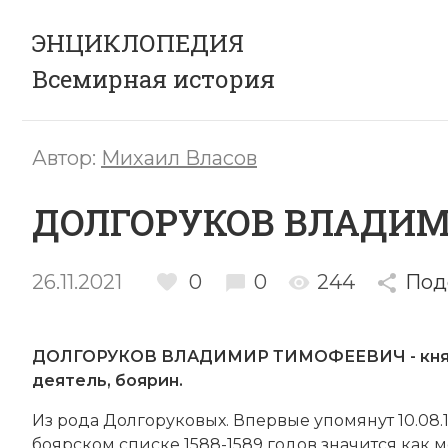
ЭНЦИКЛОПЕДИЯ
Всемирная история
Автор:
Михаил Власов
ДОЛГОРУКОВ ВЛАДИ
26.11.2021
0
0
244
Под
ДОЛГОРУКОВ ВЛАДИМИР ТИМОФЕЕВИЧ - князь,
деятель, боярин.
Из ро­да
Дол­го­ру­ко­вых
. Впер­вые упо­мя­нут 10.08
бо­яр­ском спи­ске 1588-1589 годов зна­чит­ся ка