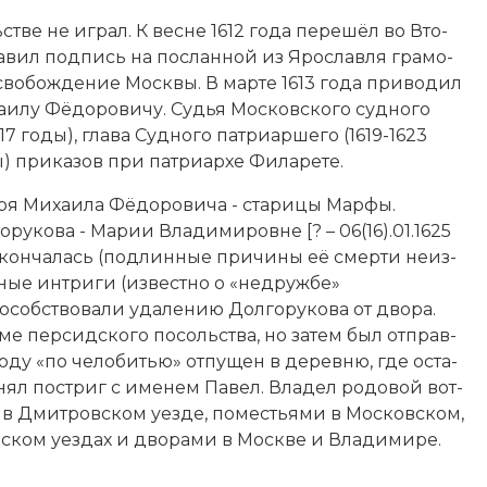
т­ве не иг­рал. К вес­не 1612 года пе­ре­шёл во Вто­
та­вил под­пись на по­слан­ной из Яро­слав­ля гра­мо­
­во­бо­ж­де­ние Мо­ск­вы. В мар­те 1613 года при­во­дил
аи­лу Фё­до­ро­ви­чу. Су­дья Московского суд­но­го
617 годы), гла­ва Суд­но­го пат­ри­ар­ше­го (1619-1623
) при­ка­зов при пат­ри­ар­хе Фи­ла­ре­те.
­ря Ми­хаи­ла Фё­до­ро­ви­ча - ста­ри­цы Мар­фы.
рукова - Ма­рии Вла­ди­ми­ров­не [? – 06(16).01.1625
скон­ча­лась (под­лин­ные при­чи­ны её смер­ти не­из­
ные ин­три­ги (из­вест­но о «не­друж­бе»
­соб­ст­во­ва­ли уда­ле­нию Долгорукова от дво­ра.
­ме персидского по­соль­ст­ва, но за­тем был от­прав­
оду «по че­ло­би­тью» от­пу­щен в де­рев­ню, где ос­та­
нял по­стриг с име­нем Па­вел. Вла­дел ро­до­вой вот­
 в Дмит­ров­ском уезде, по­ме­сть­я­ми в Московском,
­ском уез­дах и дво­ра­ми в Мо­ск­ве и Вла­ди­ми­ре.