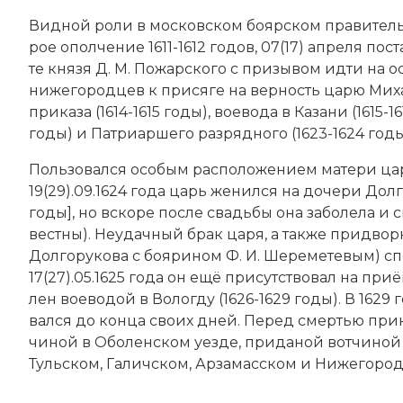
Вид­ной ро­ли в московском бо­яр­ском пра­ви­тель­с
рое опол­че­ние 1611-1612 годов, 07(17) апреля по­с
те князя Д. М. По­жар­ско­го с при­зы­вом ид­ти на ос
ни­же­го­род­цев к при­ся­ге на вер­ность ца­рю Ми­х
при­ка­за (1614-1615 годы), вое­во­да в Ка­за­ни (1615-1
годы) и Пат­ри­ар­ше­го раз­ряд­но­го (1623-1624 годы
Поль­зо­вал­ся осо­бым рас­по­ло­же­ни­ем ма­те­ри ца
19(29).09.1624 года царь же­нил­ся на до­че­ри Долго
годы], но вско­ре по­сле свадь­бы она за­бо­ле­ла и 
вест­ны). Не­удач­ный брак ца­ря, а так­же при­двор­
Долгорукова с боя­ри­ном Ф. И. Ше­ре­ме­те­вым) спо
17(27).05.1625 года он ещё при­сут­ст­во­вал на приё
лен вое­во­дой в Во­ло­гду (1626-1629 годы). В 1629 г
вал­ся до кон­ца сво­их дней. Пе­ред смер­тью при­
чи­ной в Обо­лен­ском уезде, при­да­ной вот­чи­ной
Туль­ском, Га­лич­ском, Ар­за­мас­ском и Ни­же­го­род