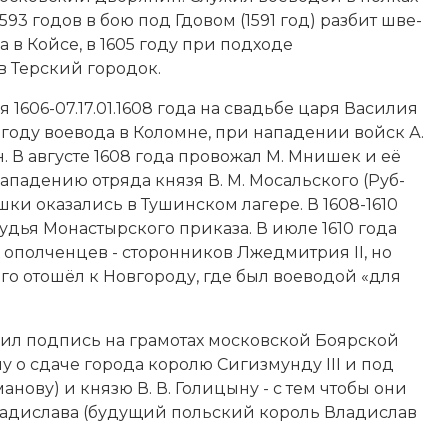
593 годов в бою под Гдо­вом (1591 год) раз­бит шве­
а в Кой­се, в 1605 году при под­хо­де
Тер­ский го­ро­док.
ния 1606-07.17.01.1608 года на свадь­бе ца­ря Ва­си­лия
8 году вое­во­да в Ко­лом­не, при на­па­де­нии войск А.
дён. В августе 1608 года про­во­жал М. Мни­шек и её
а­па­де­нию от­ря­да князя В. М. Мо­саль­ско­го (Руб­
иш­ки ока­за­лись в Ту­шин­ском ла­ге­ре. В 1608-1610
­дья Мо­на­стыр­ско­го при­ка­за. В ию­ле 1610 года
опол­чен­цев - сто­рон­ни­ков Лже­дмит­рия II, но
о­го ото­шёл к Нов­го­ро­ду, где был вое­во­дой «для
а­вил под­пись на гра­мо­тах московской Бо­яр­ской
 о сда­че го­ро­да ко­ро­лю Си­гиз­мун­ду III и под
­но­ву) и князю В. В. Го­ли­цы­ну - с тем что­бы они
 Вла­ди­слава (бу­ду­щий поль­ский ко­роль Вла­ди­слав