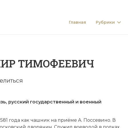
Главная
Рубрики
МИР ТИМОФЕЕВИЧ
елиться
 русский государственный и военный
.1581 года как чаш­ник на приё­ме А. Пос­се­ви­но. В
к московский
дво­ря­нин
. Слу­жил вое­во­дой в пол­ках