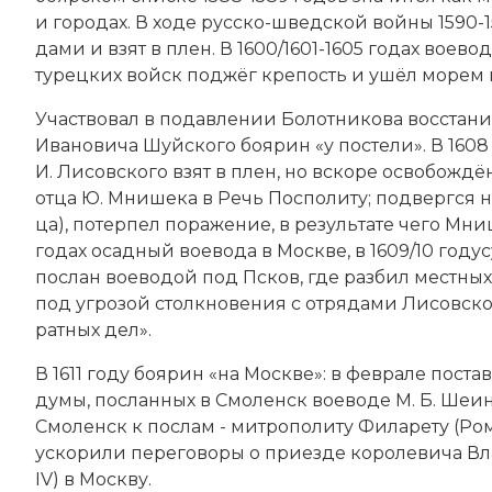
и го­ро­дах. В хо­де русско-шведской вой­ны 1590-1
да­ми и взят в плен. В 1600/1601-1605 годах вое­во­д
турецких войск под­жёг кре­пость и ушёл мо­рем в 
Уча­ст­во­вал в по­дав­ле­нии Бо­лот­ни­ко­ва вос­ста­
Ива­но­ви­ча Шуй­ско­го боя­рин «у по­сте­ли». В 160
И. Ли­сов­ско­го взят в плен, но вско­ре ос­во­бо­ж­
от­ца Ю. Мни­ше­ка в Речь По­спо­ли­ту; под­верг­ся н
ца), по­тер­пел по­ра­же­ние, в ре­зуль­та­те че­го Мн
годах осад­ный вое­во­да в Мо­ск­ве, в 1609/10 годусу
по­слан вое­во­дой под Псков, где раз­бил ме­ст­ных 
под уг­ро­зой столк­но­ве­ния с от­ря­да­ми Ли­сов­ск
рат­ных дел».
В 1611 году боя­рин «на Мо­ск­ве»: в фев­ра­ле по­ст
думы, по­слан­ных в Смо­ленск вое­во­де М. Б. Шеи­ну
Смо­ленск к по­слам - митрополиту Фи­ла­ре­ту (Ро­ма
ус­ко­ри­ли пе­ре­го­во­ры о при­ез­де ко­ро­ле­ви­ча
IV) в Мо­ск­ву.