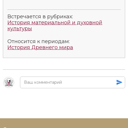
Новая история
Встречается в рубриках:
Новейшая история
История материальной и духовной
культуры
Нумизматика
Относится к периодам:
Образование
История Древнего мира
Общественные объединения и организации
Политическая история
Революции и народные движения
Религия и церковь
Россия
Северная Америка