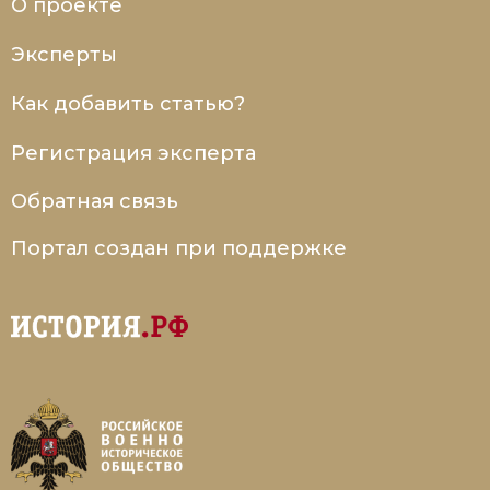
О проекте
Социально-экономическая история
Эксперты
Специальные исторические дисциплины
Как добавить статью?
СССР
Регистрация эксперта
Южная Америка
Обратная связь
Портал создан при поддержке