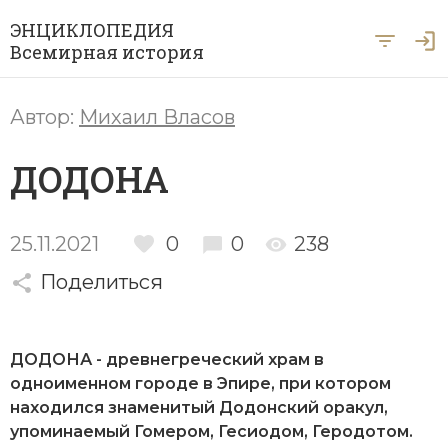
ЭНЦИКЛОПЕДИЯ
Всемирная история
Главная
Автор:
Михаил Власов
Рубрики
ДОДОНА
Периоды
Азия
А … Я
Античность
Археология
25.11.2021
0
0
238
Вход для экспертов
А
Б
В
Г
Д
Е
Ё
Ж
З
И
История Древнего мира
Африка
Поделиться
Й
К
Л
М
Н
О
П
Р
С
Т
История Первобытного общества
Ближний Восток
У
Ф
Х
Ц
Ч
Ш
Щ
Ы
Э
ДОДОНА - древнегреческий храм в
История Средних веков
Византия
одноименном городе в Эпире, при котором
Ю
Я
Новая история
находился знаменитый Додонский оракул,
Военная история
упоминаемый
Гомером
,
Гесиодом
,
Геродотом
.