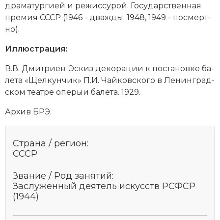
дра­ма­тур­ги­ей и ре­жис­су­рой. Государственная
Социально-экономическая история
премия СССР (1946 - два­ж­ды; 1948, 1949 - по­смерт­
Специальные исторические дисциплины
но).
Иллюстрация:
СССР
В.В. Дмит­ри­ев. Эс­киз де­ко­ра­ции к по­ста­нов­ке ба­
Южная Америка
ле­та «Щел­кун­чик» П.И. Чай­ков­ско­го в Ле­нин­град­
ском те­ат­ре опе­рыи ба­ле­та. 1929.
Архив БРЭ.
Страна / регион:
СССР
Звание / Род занятий:
Заслуженный де­ятель ис­кусств РСФСР
(1944)