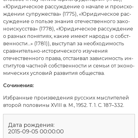
«Юри­ди­че­ское рас­су­ж­де­ние о на­ча­ле и про­ис­хо­
Новая история
ж­де­нии суп­ру­же­ст­ва» (1775), «Юри­ди­че­ское рас­
Новейшая история
су­ж­де­ние о поль­зе зна­ния оте­че­ст­вен­но­го за­ко­
но­ис­кус­ст­ва» (1778), «Юри­ди­че­ское рас­су­ж­де­ние
Нумизматика
о раз­ных по­ня­ти­ях, ка­кие име­ют на­ро­ды о соб­ст­
вен­но­сти...» (1781)), вы­сту­пал за не­об­хо­ди­мость
Образование
срав­ни­тель­но-ис­то­рического изу­че­ния
отечественного
пра­ва
, от­стаи­вал за­ви­си­мость ин­
Общественные объединения и организации
сти­ту­тов ча­ст­ной соб­ст­вен­но­сти и се­мьи от эко­но­
мических ус­ло­вий раз­ви­тия об­ще­ст­ва.
Политическая история
Сочинения:
Революции и народные движения
Из­бран­ные про­из­ве­де­ния рус­ских мыс­ли­те­лей
Религия и церковь
вто­рой по­ло­ви­ны ХVIII в. М., 1952. Т. 1. С. 187–332.
Россия
Дата рождения:
Северная Америка
2015-09-05 00:00:00