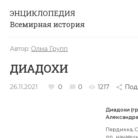
ЭНЦИКЛОПЕДИЯ
Всемирная история
Автор:
Олма Групп
ДИАДОХИ
26.11.2021
0
0
1217
Под
Диадохи (гр
Александра
Пердикка
,
С
др., начавши