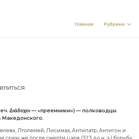
Главная
Рубрики
елиться
еч. Διάδοχοι — «преемники») — полководцы
 Македонского
.
елевк
,
Птолемей
,
Лисимах
,
Антипатр
,
Антигон
и
е сразу же после смерти царя (323 до н. э.) борьбу