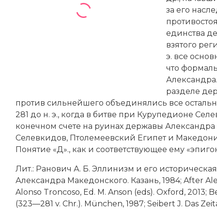
за его насл
противостоя
единства де
взятого реги
э. все осно
что формал
Александра.
разделе дер
против сильнейшего объединялись все осталь
281 до н. э., когда в битве при Курупедионе Сел
конечном счете на руинах державы Александра 
Селевкидов
, Птолемеевский
Египет
и
Македон
Понятие «Д»., как и соответствующее ему
«эпиго
Лит.: Ранович А. Б. Эллинизм и его историческая
Александра Македонского. Казань, 1984; After Alex
Alonso Troncoso, Ed. M. Anson (eds). Oxford, 2013; 
(323—281 v. Chr.). München, 1987; Seibert J. Das Zei