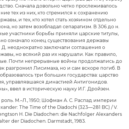
едство. Сначала довольно четко прослеживалось
ние тех из них, кто стремился к сохранению
ржавы, и тех, кто хотел стать хозяином отдельно
она, но затем возобладал сепаратизм. В 306 до н.
вные участники борьбы приняли царские титулы,
ьно означало конец существования державы
 Д. неоднократно заключали соглашения о
жавы, но всякий раз их нарушали. Как правило,
ные. Почти непрерывные войны продолжались до
евк разгромил Лисимаха, но и сам вскоре погиб. В
образовалось три больших государства: царство
ия
, управлявшаяся династией Антигонидов.
ны»
, ввел в историческую науку
И.Г. Дройзен
.
 роль. М.–Л., 1950; Шофман А. С. Распад империи
ander: The Time of the Diadochi (323—281 BC) / V.
Bengtson H. Die Diadochen: die Nachfolger Alexanders
talter der Diadochen. Darmstadt, 1983.