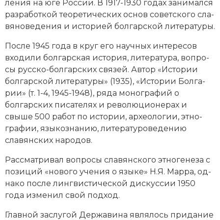
ле­ния на юге Рос­сии. В 1917-1930 годах за­ни­мал­ся
Новая история
раз­ра­бот­кой тео­ре­тических ос­нов советского сла­
вя­но­ве­де­ния и ис­то­ри­ей болгарской литературы.
Новейшая история
По­сле 1945 года в круг его на­учных ин­те­ре­сов
Нумизматика
вхо­ди­ли болгарская ис­то­рия, литература, во­про­
сы русско-болгарских свя­зей. Ав­тор «Ис­то­рии
Образование
бол­гар­ской ли­те­ра­ту­ры» (1935), «Ис­то­рии Бол­га­
рии» (т. 1-4, 1945-1948), ря­да мо­но­гра­фий о
Общественные объединения и организации
болгарских пи­са­те­лях и ре­во­лю­цио­не­рах и
свыше 500 ра­бот по ис­то­рии, ар­хео­ло­гии, эт­но­
Политическая история
гра­фии, язы­ко­зна­нию, ли­те­ра­ту­ро­ве­де­нию
славянских на­ро­дов.
Революции и народные движения
Рас­смат­ри­вал во­про­сы славянского эт­но­ге­не­за с
Религия и церковь
по­зи­ций «но­во­го уче­ния о язы­ке»
Н.Я. Мар­ра
, од­
на­ко по­сле лин­гвис­тической дис­кус­сии 1950
Россия
года из­ме­нил свой под­ход.
Северная Америка
Главной за­слу­гой Державина яв­ля­лось при­да­ние