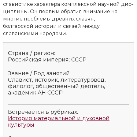
сла­ви­сти­ке ха­рак­те­ра ком­плекс­ной на­учной дис­
Социально-экономическая история
ци­п­ли­ны. Он пер­вым об­ра­тил вни­ма­ние на
Специальные исторические дисциплины
многие про­бле­мы древ­них сла­вян,
болгарской ис­то­рии и свя­зей меж­ду
СССР
славянскими на­ро­да­ми.
Южная Америка
Страна / регион:
Российская империя; СССР
Звание / Род занятий:
Славист, историк, литературовед,
филолог, общественный деятель,
академик АН СССР
Встречается в рубриках:
История материальной и духовной
культуры