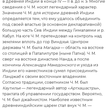
Новейшая история
в древней Индии в конце IV — II в. до н. э. Многие
Генеалогия, геральдика
сведения о Ч. М. носят легендарный характер.
Государство и право
Значение Ч. М. для истории древней Индии
определяется тем, что ему удалось объединить
Европа
под своей властью (в основном декларативной)
большую часть Сев. Индии между Гималаями и р.
Империи
Кабул. На юге Ч. М. претендовал на контроль над
землями вплоть до гор Виндхья. Центром
Историческая география и топонимика
державы Ч. М. была
Магадха
— область на востоке
со столицей в Паталипутре (ныне Патна). Ч. М.
История материальной и духовной культуры
сверг на востоке династию Нанда, а после
кончины
Александра
Македонского
и ухода из
История международных отношений
Индии его наместников сумел присоединить
История, философия, теория и методология
Панджаб
к своим восточным владениям.
исторического знания
Согласно традиции, советником Ч. М. был
Каутилья
— легендарный автор «
Артхашастры
»,
Итория международных отношений
трактата об управлении государством. Вероятно,
Ч. М. был джайнистом. Наиболее известным
Латинская Америка
древнеиндийским царем стал внук Ч. М. —