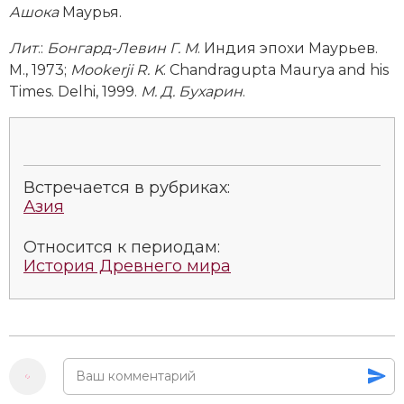
Ашока
Маурья.
Новая история
Лит
.:
Бонгард-Левин Г. М
. Индия эпохи Маурьев.
Новейшая история
М., 1973;
Mookerji R. K
. Chandragupta Maurya and his
Times. Delhi, 1999.
М. Д. Бухарин
.
Нумизматика
Образование
Общественные объединения и организации
Встречается в рубриках:
Азия
Политическая история
Относится к периодам:
Революции и народные движения
История Древнего мира
Религия и церковь
Россия
Северная Америка