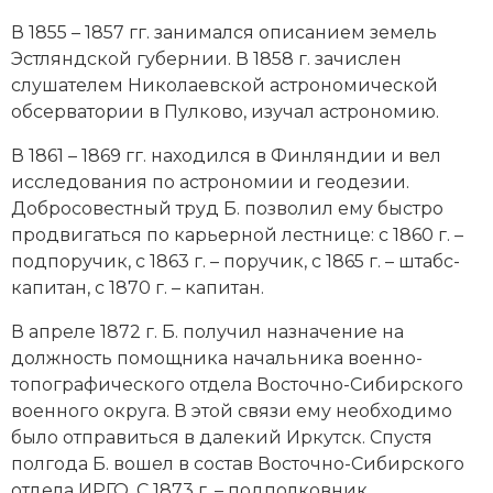
Новая история
В 1855 – 1857 гг. занимался описанием земель
Эстляндской губернии. В 1858 г. зачислен
Новейшая история
слушателем Николаевской астрономической
обсерватории в Пулково, изучал астрономию.
Нумизматика
В 1861 – 1869 гг. находился в Финляндии и вел
Образование
исследования по астрономии и геодезии.
Добросовестный труд Б. позволил ему быстро
Общественные объединения и организации
продвигаться по карьерной лестнице: с 1860 г. –
подпоручик, с 1863 г. – поручик, с 1865 г. – штабс-
Политическая история
капитан, с 1870 г. – капитан.
Революции и народные движения
В апреле 1872 г. Б. получил назначение на
должность помощника начальника военно-
Религия и церковь
топографического отдела Восточно-Сибирского
военного округа. В этой связи ему необходимо
Россия
было отправиться в далекий Иркутск. Спустя
Северная Америка
полгода Б. вошел в состав Восточно-Сибирского
отдела ИРГО. С 1873 г. – подполковник.