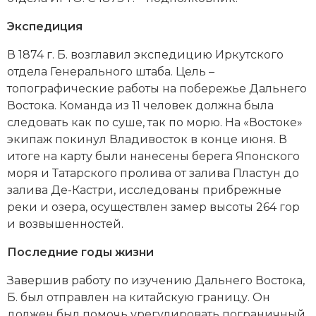
Социально-экономическая история
Экспедиция
Специальные исторические дисциплины
В 1874 г. Б. возглавил экспедицию Иркутского
отдела Генерального штаба. Цель –
СССР
топографические работы на побережье Дальнего
Южная Америка
Востока. Команда из 11 человек должна была
следовать как по суше, так по морю. На «Востоке»
экипаж покинул Владивосток в конце июня. В
итоге на карту были нанесены берега Японского
моря и Татарского пролива от залива Пластун до
залива Де-Кастри, исследованы прибрежные
реки и озера, осуществлен замер высоты 264 гор
и возвышенностей.
Последние годы жизни
Завершив работу по изучению Дальнего Востока,
Б. был отправлен на китайскую границу. Он
должен был помочь урегулировать пограничный