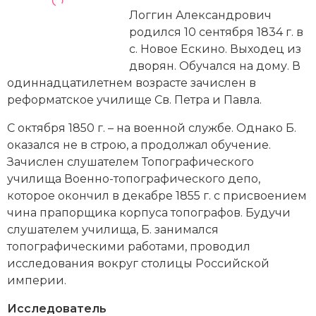
Новейшая история
Генеалогия, геральдика
Логгин Александрович
родился 10 сентября 1834 г. в
Государство и право
с. Новое Ескино. Выходец из
дворян. Обучался на дому. В
Европа
одиннадцатилетнем возрасте зачислен в
Империи
реформатское училище Св. Петра и Павла.
С октября 1850 г. – на военной службе. Однако Б.
Историческая география и топонимика
оказался не в строю, а продолжал обучение.
История материальной и духовной культуры
Зачислен слушателем Топографического
училища Военно-топографического депо,
История международных отношений
которое окончил в декабре 1855 г. с присвоением
чина прапорщика корпуса топографов. Будучи
История, философия, теория и методология
слушателем училища, Б. занимался
исторического знания
топографическими работами, проводил
исследования вокруг столицы Российской
Итория международных отношений
империи.
Латинская Америка
Исследователь