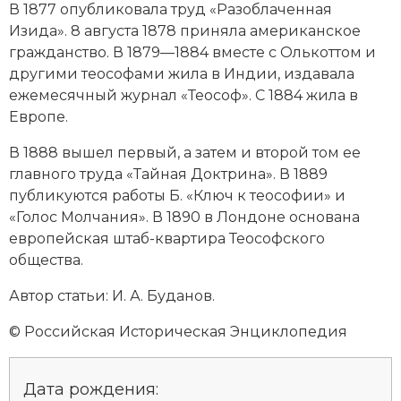
В 1877 опубликовала труд «Разоблаченная
Новая история
Изида». 8 августа 1878 приняла американское
гражданство. В 1879—1884 вместе с Олькоттом и
Новейшая история
другими теософами жила в Индии, издавала
ежемесячный
журнал
«Тео­соф». С 1884 жила в
Нумизматика
Европе.
Образование
В 1888 вышел первый, а затем и второй том ее
главного труда «Тайная Доктрина». В 1889
Общественные объединения и организации
публикуются работы Б. «Ключ к теософии» и
Политическая история
«Голос Молчания». В 1890 в Лондоне основана
европейская штаб-квартира Теософского
Революции и народные движения
общества.
Религия и церковь
Автор статьи: И. А. Буданов.
© Российская Историческая Энциклопедия
Россия
Северная Америка
Дата рождения: