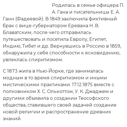
Новейшая история
Генеалогия, геральдика
Родилась в семье офицера П.
А. Гана и писательницы Е. А.
Государство и право
Ганн (Фадеевой). В 1849 заключила фиктивный
брак с вице-губернатором Еревана Н. В.
Европа
Блаватским, после чего отправилась
Империи
путешествовать и посетила Европу, Египет,
Индию
, Тибет и др. Вернувшись в Россию в 1859,
Историческая география и топонимика
обнаружила у себя способности к ясновидению,
увлеклась спиритизмом.
История материальной и духовной культуры
С 1873 жила в
Нью-Йорке
, где занималась
История международных отношений
модным в то время спиритизмом и иными
мистическими практиками. 17.12.1875 вместе с
История, философия, теория и методология
полковником Х. С. Олькоттом, У. К. Джаджем и
исторического знания
другими объявила о создании Теософского
общества, ставившего своей задачей создание
Итория международных отношений
новой религии и распространение древних
знаний.
Латинская Америка