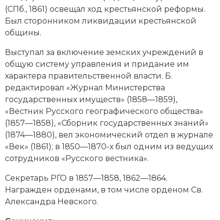
Социально-экономическая история
(СПб., 1861) освещал ход
крестьянской реформы
.
Был сторонником ликвидации крестьянской
Специальные исторические дисциплины
общины.
СССР
Выступал за включение земских учреждений в
общую систему управления и придание им
Южная Америка
характера правительственной власти. Б.
редактировал «Журнал Министерства
государственных имуществ» (1858—1859),
«Вестник Русского географического общества»
(1857—1858), «Сборник государственных знаний»
(1874—1880), вел экономический отдел в журнале
«Век» (1861); в 1850—1870-х был одним из ведущих
сотрудников «Русского вестника».
Секретарь
РГО
в 1857—1858, 1862—1864.
Награжден орденами, в том числе орденом Св.
Александра Невского.