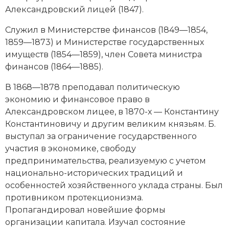
Новейшая история
Генеалогия, геральдика
Александровский лицей
(1847).
Государство и право
Служил в
Министерстве финансов
(1849—1854,
1859—1873) и
Министерстве государственных
Европа
имуществ
(1854—1859), член Совета министра
финансов (1864—1885).
Империи
В 1868—1878 преподавал политическую
Историческая география и топонимика
экономию и финансовое право в
Александровском лицее, в 1870-х —
Константину
История материальной и духовной культуры
Константиновичу
и другим великим князьям. Б.
выступал за ограничение государственного
История международных отношений
участия в экономике, свободу
История, философия, теория и методология
предпринимательства, реализуемую с учетом
исторического знания
национально-исторических традиций и
особенностей хозяйственного уклада страны. Был
Итория международных отношений
противником протекционизма.
Пропагандировал новейшие формы
Латинская Америка
организации капитала. Изучал состояние