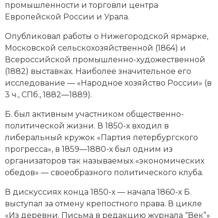
промышленности и торговли центра
Новая история
Европейской России и Урала.
Новейшая история
Опубликовал работы о
Нижегородской ярмарке
,
Московской сельскохозяйственной (1864) и
Нумизматика
Всероссийской промышленно-художественной
(1882) выставках. Наиболее значительное его
Образование
исследование — «Народное хозяйство России» (в
3 ч., СПб., 1882—1889).
Общественные объединения и организации
Б. был активным участником общественно-
Политическая история
политической жизни. В 1850-х входил в
либеральный кружок «Партия петербургского
Революции и народные движения
прогресса», в 1859—1880-х был одним из
Религия и церковь
организаторов так называемых «экономических
обедов» — своеобразного политического клуба.
Россия
В дискуссиях конца 1850-х — начала 1860-х Б.
Северная Америка
выступал за отмену крепостного права. В цикле
«Из деревни. Письма в редакцию журнала “Век”»