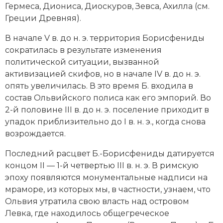
Гермеса, Диониса, Диоскуров, Зевса, Ахилла (см.
Греции Древняя
).
В начале V в. до н. э. территория Борисфениды
сократилась в результате изменения
политической ситуации, вызванной
активизацией скифов, но в начале IV в. до н. э.
опять увеличилась. В это время Б. входила в
состав Ольвий­ского полиса как его эмпорий. Во
2-й половине III в. до н. э. поселение приходит в
упадок приблизительно до I в. н. э., когда снова
возрождается.
Последний расцвет Б.-Борисфениды датируется
концом II — 1-й четвертью III в. н. э. В римскую
эпоху появляются монументальные надписи на
мраморе, из которых мы, в частности, узнаем, что
Ольвия утратила свою власть над островом
Левка, где находилось общегрече­ское