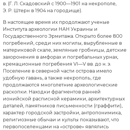
в. (Г. Л. Скадовский с 1900—1901 на некрополе,
Новая история
Э. Р. Штерн в 1904 на городище).
Новейшая история
В настоящее время их продолжают ученые
Института археологии НАН Украины и
Нумизматика
Государственного Эрмитажа. Открыто более 800
погребений, среди них могилы, вырубленные в
Образование
материковой скале, земляные
гробницы
, детские
захоронения в амфорах и погребальных урнах,
Общественные объединения и организации
кремационные погребения VI—V вв. до н. э.
Политическая история
Поселение в северной части острова имело
удобную гавань, а также некрополь, где
Революции и народные движения
продолжаются многолетние археологические
раскопки. Находки фрагментов ранней
Религия и церковь
ионийской расписной
керамики
, архитектурных
деталей, памятников письменности (граффити),
Россия
характер городской застройки, антропонимика,
религиозные обычаи и культы показывают, что
Северная Америка
первопоселенцами на «острове» являлись