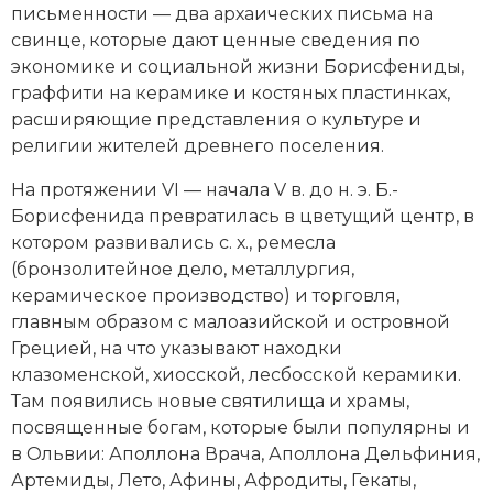
письменности — два архаических письма на
свинце, которые дают ценные сведения по
экономике и социальной жизни Борисфениды,
граффити на керамике и костяных пластинках,
расширяющие представления о культуре и
религии жителей древнего поселения.
На протяжении VI — начала V в. до н. э. Б.-
Борисфенида превратилась в цветущий центр, в
котором развивались с. х., ремесла
(бронзолитейное дело, металлургия,
керамическое производство) и торговля,
главным образом с малоазийской и островной
Грецией, на что указывают находки
клазоменской, хиосской, лесбосской керамики.
Там появились новые святилища и храмы,
посвященные богам, которые были популярны и
в Ольвии: Аполлона Врача, Аполлона Дельфиния,
Артемиды, Лето, Афины, Афродиты, Гекаты,