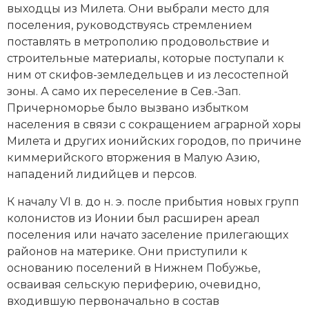
выходцы из
Милета
. Они выбрали место для
Социально-экономическая история
поселения, руководствуясь стремлением
Специальные исторические дисциплины
поставлять в метрополию продовольствие и
строительные материалы, которые поступали к
СССР
ним от скифов-земледельцев и из лесостепной
зоны. А само их переселение в Сев.-Зап.
Южная Америка
Причерноморье было вызвано избытком
населения в связи с сокращением аграрной хоры
Милета и других ионийских городов, по причине
киммерийского вторжения в Малую Азию,
нападений лидийцев и персов.
К началу VI в. до н. э. после прибытия новых групп
колонистов из Ионии был расширен ареал
поселения или начато заселение прилегающих
районов на материке. Они приступили к
основанию поселений в Нижнем Побужье,
осваивая сельскую периферию, очевидно,
входившую первоначально в состав