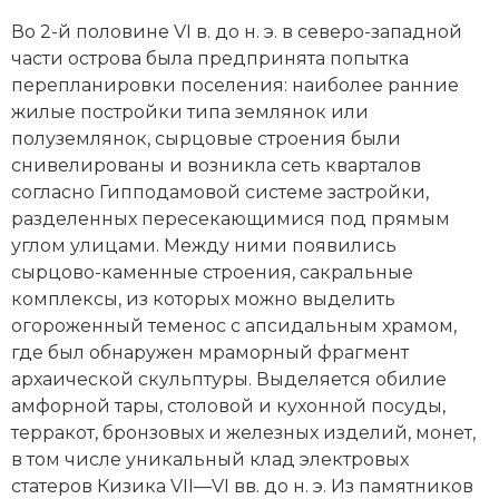
Во 2-й половине VI в. до н. э. в северо-западной
части острова была предпринята попытка
перепланировки поселения: наиболее ранние
жилые постройки типа землянок или
полуземлянок, сырцовые строения были
снивелированы и возникла сеть кварталов
согласно Гипподамовой системе застройки,
разделенных пересекающимися под прямым
углом улицами. Между ними появились
сырцово-каменные строения, сакральные
комплексы, из которых можно выделить
огороженный теменос с апсидальным храмом,
где был обнаружен мраморный фрагмент
архаической скульптуры. Выделяется обилие
амфорной тары, столовой и кухонной посуды,
терракот, бронзовых и железных изделий, монет,
в том числе уникальный клад электровых
статеров Кизика VII—VI вв. до н. э. Из памятников