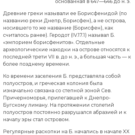
Новейшая история
основанная в 647—646 до н. э.
Генеалогия, геральдика
Древние греки называли ее Борисфенидой (по
Государство и право
названию реки Днепр, Борисфен), а не острова,
носившего то же название (Борисфен), как
Европа
считалось ранее).
Геродот
(IV.17.1) называл Б.
Империи
«эмпорием борисфенитов». Отдель­ные
археологические находки на острове относятся к
Историческая география и топонимика
последней трети VII в. до н. э., а большая часть — к
более позднему времени.
История материальной и духовной культуры
Ко времени заселения Б. представляла собой
История международных отношений
полуостров, и греческая колония была
изначально связана со степной зоной Сев.
История, философия, теория и методология
Причерноморья, прилегавшей к Днепро-
исторического знания
Бугскому лиману. На протяжении столетий
полуостров постоянно разрушался абразией и к
Итория международных отношений
началу эры стал островом.
Латинская Америка
Регулярные раскопки на Б. начались в начале XX