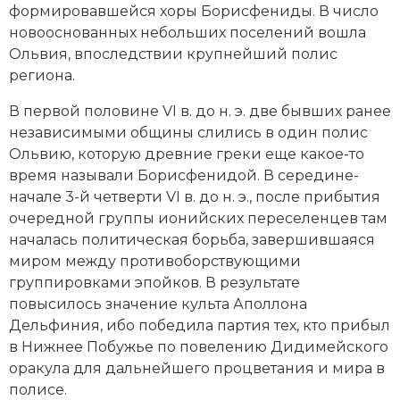
формировавшейся хоры Борисфениды. В число
новооснованных небольших поселений вошла
Ольвия, впослед­ствии крупнейший
полис
региона.
В первой половине VI в. до н. э. две бывших ранее
независимыми общины слились в один полис
Ольвию, которую древние греки еще какое-то
время называли Борисфенидой. В середине-
начале 3-й четверти VI в. до н. э., после прибытия
очередной группы ионийских переселенцев там
началась политическая борьба, завершившаяся
миром между противоборствующими
группировками эпойков. В результате
повысилось значение культа Аполлона
Дельфиния, ибо победила партия тех, кто прибыл
в Нижнее Побужье по повелению Дидимейского
оракула для дальнейшего процветания и мира в
полисе.