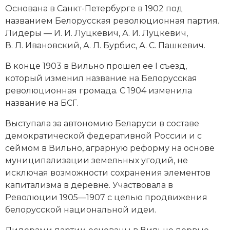
Новейшая история
Генеалогия, геральдика
Основана в
Санкт-Петербурге
в 1902 под
названием Белорусская революционная партия.
Государство и право
Лидеры — И. И. Луцкевич, А. И. Луцкевич,
В. Л. Ивановский, А. Л. Бурбис, А. С. Пашкевич.
Европа
В конце 1903 в Вильно прошел ее І съезд,
Империи
который изменил название на Белорусская
революционная громада. С 1904 изменила
Историческая география и топонимика
название на БСГ.
История материальной и духовной культуры
Выступала за автономию Беларуси в составе
демократической федеративной России и с
История международных отношений
сеймом в Вильно, аграрную реформу на основе
муниципализации земельных угодий, не
История, философия, теория и методология
исключая возможности сохранения элементов
исторического знания
капитализма
в деревне. Участвовала в
Итория международных отношений
Революции 1905—1907
с целью продвижения
белорусской национальной идеи.
Латинская Америка