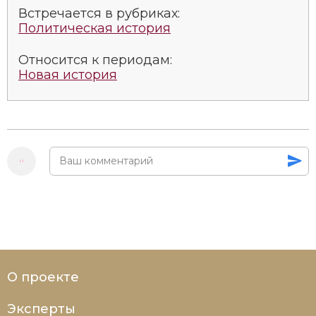
Социально-экономическая история
Встречается в рубриках:
Политическая история
Специальные исторические дисциплины
Относится к периодам:
СССР
Новая история
Южная Америка
О проекте
Эксперты