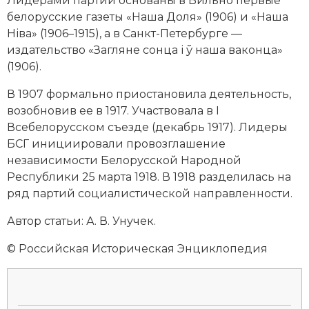
Лидерами партии основаны в Вильно первые
Новая история
белорусские газеты «Наша Доля» (1906) и «Наша
Ніва» (1906–1915), а в Санкт-Петербурге —
Новейшая история
издательство «Загляне сонца і ў наша ваконца»
(1906).
Нумизматика
В 1907 формально приостановила деятельность,
Образование
возобновив ее в 1917. Участвовала в I
Всебелорусском съезде (декабрь 1917). Лидеры
Общественные объединения и организации
БСГ инициировали провозглашение
независимости Белорусской Народной
Политическая история
Республики 25 марта 1918. В 1918 разделилась на
ряд партий социалистической направленности.
Революции и народные движения
Автор статьи: А. В. Унучек.
Религия и церковь
© Российская Историческая Энциклопедия
Россия
Северная Америка