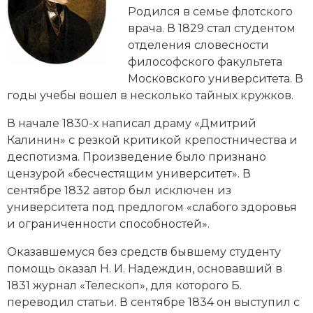
Новейшая история
Генеалогия, геральдика
Родился в семье флотского
врача. В 1829 стал студентом
Государство и право
отделения словесности
философского факультета
Европа
Московского университета.
В
годы учебы вошел в несколько тайных кружков.
Империи
В начале 1830-х написал драму «Дмитрий
Историческая география и топонимика
Калинин» с резкой критикой
крепостничества
и
деспотизма. Произведение было признано
История материальной и духовной культуры
цензурой «бесчестящим университет». В
История международных отношений
сентябре 1832 автор был исключен из
университета под предлогом «слабого здоровья
История, философия, теория и методология
и ограниченности способностей».
исторического знания
Оказавшемуся без средств бывшему студенту
Итория международных отношений
помощь оказал
Н. И. Надеждин
, основавший в
1831 журнал «Телескоп», для которого Б.
Латинская Америка
переводил статьи. В сентябре 1834 он выступил с