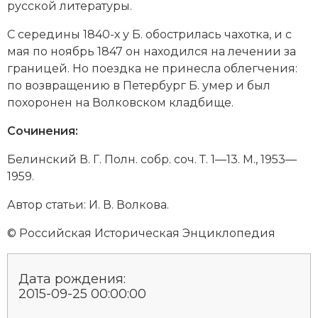
русской литературы.
Социально-экономическая история
С середины 1840-х у Б. обострилась чахотка, и с
Специальные исторические дисциплины
мая по ноябрь 1847 он находился на лечении за
границей. Но поездка не принесла облегчения:
СССР
по возвращению в Петербург Б. умер и был
похоронен на Волковском кладбище.
Южная Америка
Сочинения:
Белинский В. Г. Полн. собр. соч. Т. 1—13. М., 1953—
1959.
Автор статьи: И. В. Волкова.
© Российская Историческая Энциклопедия
Дата рождения:
2015-09-25 00:00:00