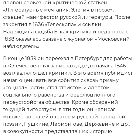
первой серьезной критической статьей
Новая история
«Литературные мечтания. Элегия в прозе»,
ставшей манифестом русской литературы. После
Новейшая история
закрытия в 1836 «Телескопа» и ссылки
Надеждина судьба Б. как критика и редактора с
Нумизматика
1838 оказалась связана с журналом
«Москов­ский
наблюдатель»
.
Образование
В конце 1839 он переехал в Петербург для работы
Общественные объединения и организации
в
«Отечественных записках»,
где до начала 1846
возглавлял отдел критики. В это время публицист
Политическая история
начал оценивать все события сквозь призму
Революции и народные движения
«социальности», стал атеистом и адептом
социального равенства и революционного
Религия и церковь
переустройства общества. Кроме обозрений
текущей литературы, в эти годы он написал
Россия
множество статей о театре и русской народной
поэзии,
Пушкине
,
Лермонтове
,
Державине
и др.,
Северная Америка
в совокупности представлявших историю