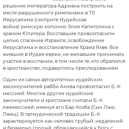
Новейшая история
Генеалогия, геральдика
решение императора
Адриана
построить на
месте разрушенного римлянами в 70
Государство и право
Иерусалима (смотрите
Иудейская
война
) римскую колонию Элия Капитолина с
Европа
храмом Юпитера. Восставшие провозгласили
Империи
целью спасение Израиля, освобождение
Иерусалима и
восстановление Храма
Яхве. Все
Историческая география и топонимика
жившие в Иудее евреи, не желавшие принимать
участие в восстании, в том числе те, кто обратился
История материальной и духовной культуры
в
христианство
, подверглись преследованиям.
История международных отношений
Один из самых авторитетных иудейских
законоучителей рабби Акива провозгласил Б.-К.
История, философия, теория и методология
мессией
. Многие другие иудейские
исторического знания
законоучители и христиане считали Б.-К.
лжемессией, именуя его Бар-Козба (Сын Лжи,
Итория международных отношений
Лжец). В талмудической традиции Б.-К.
характеризуется как человек грубый, недалекий
Латинская Америка
и безмерно гордый, обращающийся к Богу с