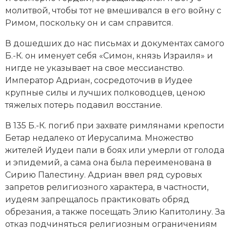
молитвой, чтобы тот не вмешивался в его войну с
Новая история
Римом
, поскольку он и сам справится.
Новейшая история
В дошедших до нас письмах и документах самого
Б.-К. он именует себя «Симон, князь Израиля» и
Нумизматика
нигде не указывает на свое мессианство.
Образование
Император Адриан, сосредоточив в Иудее
крупные силы и лучших полководцев, ценою
Общественные объединения и организации
тяжелых потерь подавил восстание.
Политическая история
В 135 Б.-К. погиб при захвате римлянами крепости
Бетар недалеко от Иерусалима. Множество
Революции и народные движения
жителей Иудеи пали в боях или умерли от голода
и эпидемий, а сама она была переименована в
Религия и церковь
Сирию Палестину. Адриан ввел ряд суровых
запретов религиозного характера, в частности,
Россия
иудеям запрещалось практиковать обряд
обрезания, а также посещать Элию Капитолину. За
Северная Америка
отказ подчиняться религиозным ограничениям