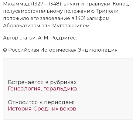
Мухаммад (1327—1348), внуки и правнуки. Конец
Новая история
полусамостоятельному положению Триполи
положило его завоевание в 1401
халифом
Новейшая история
Абдальазизом аль-Мутаваккилем.
Нумизматика
Автор статьи: А. М. Родригес.
Образование
© Российская Историческая Энциклопедия
Общественные объединения и организации
Политическая история
Встречается в рубриках:
Революции и народные движения
Генеалогия, геральдика
Религия и церковь
Относится к периодам:
История Средних веков
Россия
Северная Америка