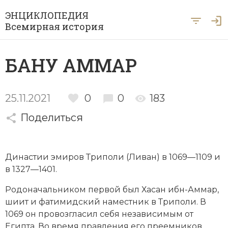
ЭНЦИКЛОПЕДИЯ
Всемирная история
Главная
БАНУ АММАР
Рубрики
Периоды
Азия
25.11.2021
0
0
183
А … Я
Поделиться
Античность
Археология
Вход для экспертов
А
Б
В
Г
Д
Е
Ё
Ж
З
И
История Древнего мира
Африка
Династии эмиров Триполи (
Ливан
) в 1069—1109 и
Й
К
Л
М
Н
О
П
Р
С
Т
История Первобытного общества
Ближний Восток
в 1327—1401.
У
Ф
Х
Ц
Ч
Ш
Щ
Ы
Э
История Средних веков
Византия
Родоначальником первой был Хасан ибн-Аммар,
шиит и фатимидский наместник в Триполи. В
Ю
Я
Новая история
Военная история
1069 он провозгласил себя независимым от
Египта. Во время правления его преемников