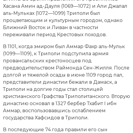
Новейшая история
Генеалогия, геральдика
Хасана Амин ад-Дауля (1069—1072) и Али Джалал
аль-Мульках (1072—1099) Триполи был
Государство и право
процветающим и культурным городом, однако
Ближний Восток и Ливан в частности
Европа
переживали период
Крестовых походов
.
Империи
В 1101, когда эмиром был Аммар Фахр аль-Мульк
(1099—1109), к Триполи подступила армия
Историческая география и топонимика
провансальских крестоносцев под
История материальной и духовной культуры
предводительством Раймонда Сен-Жилля. После
долгой и тяжелой осады в июне 1109 город пал,
История международных отношений
представители династии бежали в
Дамаск
, а
Триполи на долгие годы стал столицей
История, философия, теория и методология
христианского Графства Триполитанского. Вторую
исторического знания
династию основал в 1327 бербер Тхабит I ибн
Аммар, воспользовавшись ослаблением
Итория международных отношений
государства Хафсидов в Триполи.
Латинская Америка
В последующие 74 года правили его сын