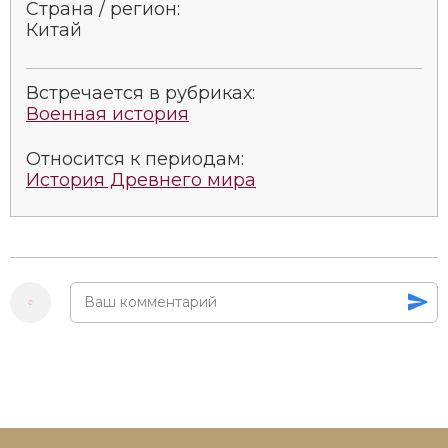
Страна / регион:
Социально-экономическая история
Китай
Специальные исторические дисциплины
Встречается в рубриках:
СССР
Военная история
Южная Америка
Относится к периодам:
История Древнего мира