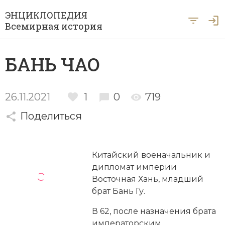
ЭНЦИКЛОПЕДИЯ
Всемирная история
Главная
БАНЬ ЧАО
Рубрики
Периоды
Азия
26.11.2021
1
0
719
А … Я
Поделиться
Античность
Археология
Вход для экспертов
А
Б
В
Г
Д
Е
Ё
Ж
З
И
История Древнего мира
Африка
Китайский военачальник и
Й
К
Л
М
Н
О
П
Р
С
Т
История Первобытного общества
Ближний Восток
дипломат
империи
Восточная Хань, младший
У
Ф
Х
Ц
Ч
Ш
Щ
Ы
Э
История Средних веков
Византия
брат Бань Гу.
Ю
Я
Новая история
Военная история
В 62, после назначения брата
императорским