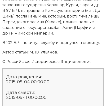
завоевал государства Карашар, Курля, Чара и др.
Новая история
В 97 Б. Ч. направил в
Римскую империю
(кит. Да
Новейшая история
Цинь) посла Гань Ина, который, достигнув лишь
Персид­ского залива (Харакс), привез первые
Нумизматика
сведения о государствах Зап. Азии (Парфии и
др.) и Римской империи.
Образование
В 102 Б. Ч. покинул службу и вернулся в столицу.
Общественные объединения и организации
Автор статьи: М. Ю. Ульянов.
Политическая история
© Российская Историческая Энциклопедия
Революции и народные движения
Дата рождения:
Религия и церковь
2015-09-04 00:00:00
Россия
Дата смерти:
2015-09-11 00:00:00
Северная Америка