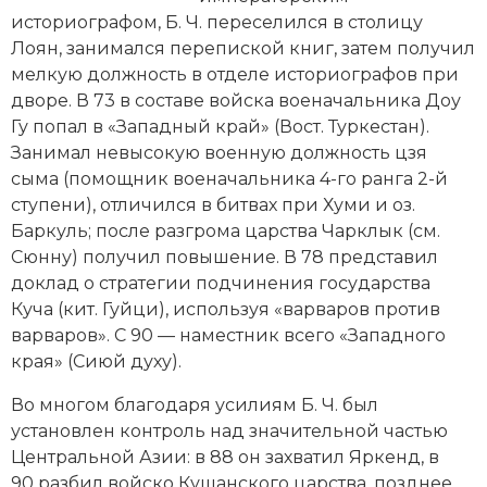
Новейшая история
Генеалогия, геральдика
историографом, Б. Ч. переселился в столицу
Лоян, занимался перепиской книг, затем получил
Государство и право
мелкую должность в отделе историографов при
дворе. В 73 в составе войска военачальника Доу
Европа
Гу попал в «Западный край» (Вост. Туркестан).
Империи
Занимал невысокую военную должность цзя
сыма (помощник военачальника 4-го ранга 2-й
Историческая география и топонимика
ступени), отличился в битвах при Хуми и оз.
Баркуль; после разгрома царства Чарклык (см.
История материальной и духовной культуры
Сюнну) получил повышение. В 78 представил
доклад о стратегии подчинения государства
История международных отношений
Куча (кит. Гуйци), используя «варваров против
варваров». С 90 — наместник всего «Западного
История, философия, теория и методология
края» (Сиюй духу).
исторического знания
Во многом благодаря усилиям Б. Ч. был
Итория международных отношений
установлен контроль над значительной частью
Центральной Азии: в 88 он захватил Яркенд, в
Латинская Америка
90 разбил войско
Кушанского царства
, позднее