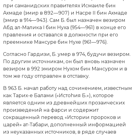
Новейшая история
Генеалогия, геральдика
при саманидских правителях Исмаиле бин
Ахмаде (эмир в 892—907) и Насре II бин Ахмаде
Государство и право
(эмир в 914—943). Сам Б. был назначен везиром
Абд ал-Малика I бин Нуха (954—961) в конце его
Европа
правления и оставался в должности при его
Империи
преемнике Мансуре бин Нухе (961—976).
Согласно Гардизи, Б. умер в 974, будучи везиром.
Историческая география и топонимика
По другим источникам, он был вновь назначен
История материальной и духовной культуры
везиром в 992 эмиром Нухом бин Мансуром и в
том же году отправлен в отставку.
История международных отношений
В 963 Б. начал работу над сочинением, известным
История, философия, теория и методология
как Тарих-е Балами («Истоhия Б.»), которое
исторического знания
является одним из древнейших прозаических
произведений на фарси и содержит
Итория международных отношений
сокращенный перевод «Истории пророков и
царей» ат-Табари, дополненный информацией
Латинская Америка
из неуказанных источников, в ряде случаев