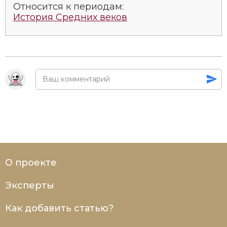
Относится к периодам:
Социально-экономическая история
История Средних веков
Специальные исторические дисциплины
СССР
Южная Америка
О проекте
Эксперты
Как добавить статью?