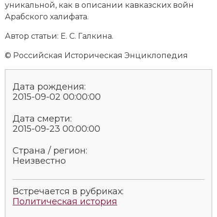
уникальной, как в описании кавказских войн
Новая история
Арабского халифата.
Новейшая история
Автор статьи: Е. С. Галкина.
Нумизматика
© Российская Историческая Энциклопедия
Образование
Дата рождения:
Общественные объединения и организации
2015-09-02 00:00:00
Политическая история
Дата смерти:
2015-09-23 00:00:00
Революции и народные движения
Страна / регион:
Религия и церковь
Неизвестно
Россия
Встречается в рубриках:
Политическая история
Северная Америка