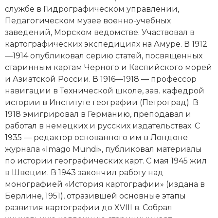
Новейшая история
Генеалогия, геральдика
службе в Гидрографическом управлении,
Педагогическом музее военно-учебных
Государство и право
заведений, Морском ведомстве. Участвовал в
картографических экспедициях на Амуре. В 1912
Европа
—1914 опубликовал серию статей, посвященных
Империи
старинным картам Черного и
Каспийского морей
и Азиатской России. В 1916—1918 —
профессор
Историческая география и топонимика
навигации в Технической школе, зав. кафедрой
истории в Институте географии (Петроград). В
История материальной и духовной культуры
1918 эмигрировал в Германию, преподавал и
работал в немецких и русских издательствах. С
История международных отношений
1935 — редактор основанного им в Лондоне
журнала «Imago Mundi», публиковал материалы
История, философия, теория и методология
по истории географиче­ских карт. С мая 1945 жил
исторического знания
в Швеции. В 1943 закончил работу над
монографией «История картографии» (издана в
Итория международных отношений
Берлине, 1951), отразившей основные этапы
Латинская Америка
развития картографии до XVIII в. Собрал