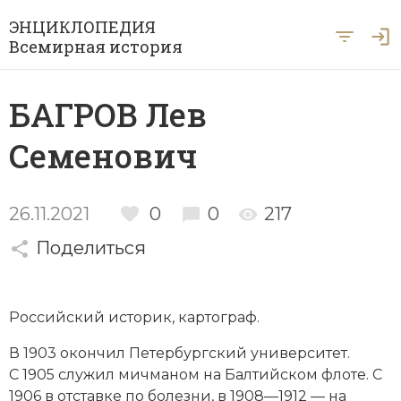
ЭНЦИКЛОПЕДИЯ
Всемирная история
Главная
БАГРОВ Лев
Рубрики
Семенович
Периоды
Азия
А … Я
Античность
Археология
26.11.2021
0
0
217
Вход для экспертов
А
Б
В
Г
Д
Е
Ё
Ж
З
И
История Древнего мира
Поделиться
Африка
Й
К
Л
М
Н
О
П
Р
С
Т
История Первобытного общества
Ближний Восток
Российский историк, картограф.
У
Ф
Х
Ц
Ч
Ш
Щ
Ы
Э
История Средних веков
Византия
В 1903 окончил
Петербургский университет
.
Ю
Я
Новая история
Военная история
С 1905 служил мичманом на
Балтийском флоте
. С
1906 в отставке по болезни, в 1908—1912 — на