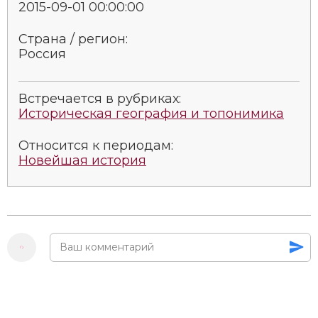
2015-09-01 00:00:00
Социально-экономическая история
Страна / регион:
Специальные исторические дисциплины
Россия
СССР
Встречается в рубриках:
Южная Америка
Историческая география и топонимика
Относится к периодам:
Новейшая история