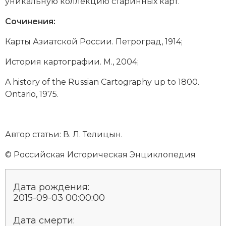
уникальную коллекцию старинных карт.
Новая история
Сочинения:
Новейшая история
Карты Азиатской России. Петроград, 1914;
Нумизматика
История картографии. М., 2004;
Образование
A history of the Russian Cartography up to 1800.
Ontario, 1975.
Общественные объединения и организации
Политическая история
Автор статьи: В. Л. Телицын.
Революции и народные движения
© Российская Историческая Энциклопедия
Религия и церковь
Дата рождения:
Россия
2015-09-03 00:00:00
Северная Америка
Дата смерти: