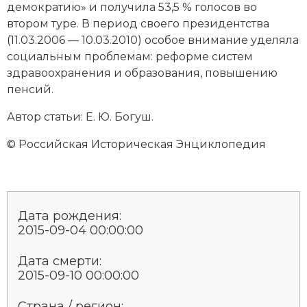
демократию» и получила 53,5 % голосов во
Новая история
втором туре. В период своего президентства
(11.03.2006 — 10.03.2010) особое внимание уделяла
Новейшая история
социальным проблемам: реформе систем
здравоохранения и образования, повышению
Нумизматика
пенсий.
Образование
Автор статьи: Е. Ю. Богуш.
Общественные объединения и организации
© Российская Историческая Энциклопедия
Политическая история
Революции и народные движения
Дата рождения:
Религия и церковь
2015-09-04 00:00:00
Россия
Дата смерти:
2015-09-10 00:00:00
Северная Америка
Страна / регион: