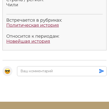
Социально-экономическая история
Чили
Специальные исторические дисциплины
Встречается в рубриках:
СССР
Политическая история
Южная Америка
Относится к периодам:
Новейшая история