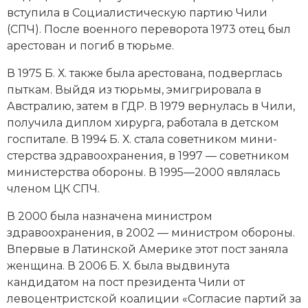
Новейшая история
Генеалогия, геральдика
вступила в Социалистическую партию Чили
(СПЧ). После военного переворота 1973 отец был
Государство и право
арестован и погиб в тюрьме.
Европа
В 1975 Б. Х. также была арестована, подверглась
пыткам. Выйдя из тюрьмы, эмигрировала в
Империи
Австралию
, затем в ГДР. В 1979 вернулась в Чили,
получила диплом хирурга, работала в детском
Историческая география и топонимика
госпитале. В 1994 Б. Х. стала советником мини­
История материальной и духовной культуры
стерства здравоохранения, в 1997 — советником
министерства обороны. В 1995—2000 являлась
История международных отношений
членом ЦК СПЧ.
История, философия, теория и методология
В 2000 была назначена министром
исторического знания
здравоохранения, в 2002 — министром обороны.
Впервые в
Латинской Америке
этот пост заняла
Итория международных отношений
женщина. В 2006 Б. Х. была выдвинута
кандидатом на пост
президента
Чили от
Латинская Америка
левоцентристской коалиции «Согласие партий за