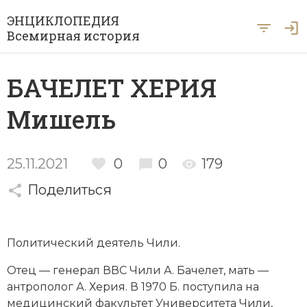
ЭНЦИКЛОПЕДИЯ
Всемирная история
Главная
БАЧЕЛЕТ ХЕРИЯ
Рубрики
Мишель
Периоды
Азия
А … Я
Античность
Археология
25.11.2021
0
0
179
Вход для экспертов
А
Б
В
Г
Д
Е
Ё
Ж
З
И
История Древнего мира
Поделиться
Африка
Й
К
Л
М
Н
О
П
Р
С
Т
История Первобытного общества
Ближний Восток
Политический деятель Чили.
У
Ф
Х
Ц
Ч
Ш
Щ
Ы
Э
История Средних веков
Византия
Отец — генерал ВВС Чили А. Бачелет, мать —
Ю
Я
Новая история
Военная история
антрополог
А. Херия. В 1970 Б. поступила на
медицинский факультет Университета Чили,