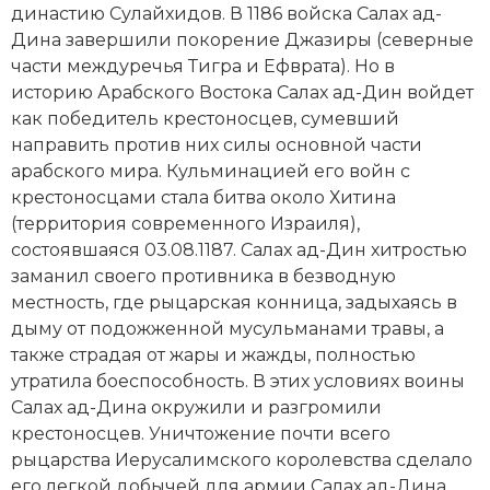
династию Сулайхидов. В 1186 войска Са­лах ад-
Социально-экономическая история
Дина завершили покорение Джазиры (северные
Специальные исторические дисциплины
части междуречья Тигра и Ефврата). Но в
историю Арабского Востока Салах ад-Дин войдет
СССР
как победитель
крестоносцев
, сумевший
направить против них силы основной части
Южная Америка
арабского мира. Кульминацией его войн с
крестоносцами стала битва около Хитина
(территория современного Израиля),
состоявшаяся 03.08.1187. Салах ад-Дин хитростью
заманил своего противника в безводную
местность, где рыцарская конница, задыхаясь в
дыму от подожженной мусульманами травы, а
также страдая от жары и жажды, полностью
утратила боеспособность. В этих условиях воины
Салах ад-Дина окружили и разгромили
крестоносцев. Уничтожение почти всего
рыцарства Иерусалимского королевства сделало
его легкой добычей для армии Салах ад-Дина,