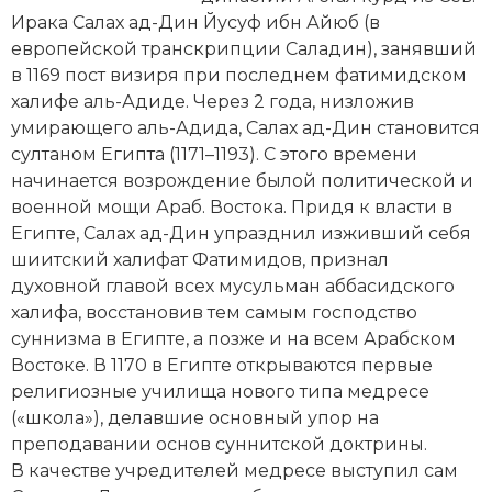
Новейшая история
Генеалогия, геральдика
Ирака Салах ад-Дин Йусуф ибн Айюб (в
европейской транскрипции Саладин), занявший
Государство и право
в 1169 пост визиря при последнем фатимидском
халифе аль-Адиде. Через 2 года, низложив
Европа
умирающего аль-Адида, Салах ад-Дин становится
Империи
султаном Египта (1171–1193). С этого времени
начинается возрождение былой политической и
Историческая география и топонимика
военной мощи Араб. Востока. Придя к власти в
Египте, Салах ад-Дин упразднил изживший себя
История материальной и духовной культуры
шиитский халифат Фатимидов, признал
духовной главой всех мусульман
аббасидского
История международных отношений
халифа
, восстановив тем самым господство
суннизма в Египте, а позже и на всем Арабском
История, философия, теория и методология
Востоке. В 1170 в Египте открываются первые
исторического знания
религиозные училища нового типа
медресе
(«школа»), делавшие основный упор на
Итория международных отношений
преподавании основ суннитской доктрины.
Латинская Америка
В качестве учредителей медресе выступил сам