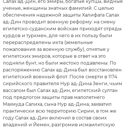
Салах ад-Дин, его эмиры, богатые купцы, видные
Новая история
ученые, женщины знатных фамилий. С целью
обеспечения надежной защиты Халифата Салах
Новейшая история
ад-Дин проводит военную реформу: на смену
египетско-суданским войскам приходят отряды
Нумизматика
курдов
и туркмен, для чего в их пользу были
перераспределены икта (земельные
Образование
пожалования за военную службу), отнятые у
египетских эмиров, которые в ответ на это
Общественные объединения и организации
подняли бунт, но были жестоко подавлены. По
Политическая история
распоряжению Салах ад-Дина был восстановлен
египетский военный флот. После смерти в 1174
Революции и народные движения
сирийского правителя Нур ад-Дина Зенги, чьим
вассалом был Салах ад-Дин, египетский султан
Религия и церковь
под предлогом защиты прав малолетнего
Махмуда Салиха, сына Нур ад-Дина, захватил
Россия
практически всю территорию Сирии, в том же
году Салах ад-Дин включил в состав своих
Северная Америка
владений и Йемен, разгромив исмаилитскую