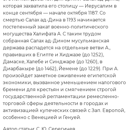
которая захватила его столицу — Иерусалим в
конце сентября — начале октября 1187. Со
смертью Салах ад-Дина в 1193 начинается
постепенный закат военно-политического
могущества Халифата А. С таким трудом
собранная Салах ад-Дином мусульманская
держава распадется на отдельные ветви А.,
правивших в Египте и Хиджазе (до 1252),
Дамаске, Халебе и Синджаре (до 1260), в
Диарбакыре (до 1462), Йемене (до 1229). При А.
произойдет заметное оживление египетской
экономики, вызванное уменьшением налогового
бремени для крестьян и смягчением строгой
государственной регламентации ремесленно-
торговой сферы деятельности в городах и
активизацией купеческих связей с Зап. Европой,
особенно с Венецией и Генуей.
Автор статьи: С. Ю. Серегичев.