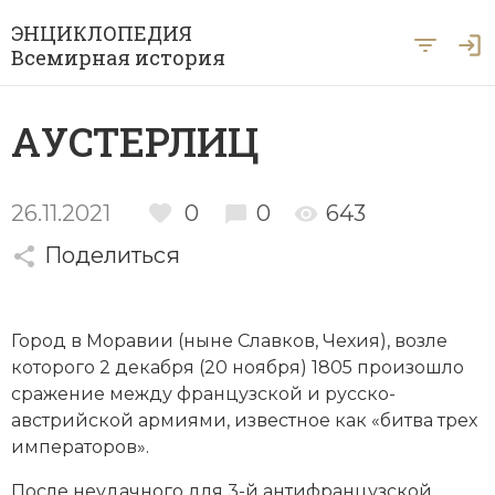
ЭНЦИКЛОПЕДИЯ
Всемирная история
Главная
АУСТЕРЛИЦ
Рубрики
Периоды
Азия
26.11.2021
0
0
643
А … Я
Поделиться
Античность
Археология
Вход для экспертов
А
Б
В
Г
Д
Е
Ё
Ж
З
И
История Древнего мира
Африка
Город в
Моравии
(ныне Славков, Чехия), возле
Й
К
Л
М
Н
О
П
Р
С
Т
История Первобытного общества
Ближний Восток
которого 2 декабря (20 ноября) 1805 произошло
сражение между французской и русско-
У
Ф
Х
Ц
Ч
Ш
Щ
Ы
Э
История Средних веков
Византия
австрийской армиями, известное как «битва трех
Ю
Я
императоров».
Новая история
Военная история
После неудачного для 3-й антифранцузской