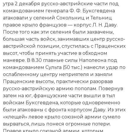
утра 2 декабря русско-австрийские части под
Социально-экономическая история
командованием генерала Ф. Ф. Буксгевдена
Специальные исторические дисциплины
атаковали у селений Сокольниц и Тельниц
правое крыло французов — корпус
Л. Н. Даву
.
СССР
После того как эти селения были захвачены,
большая часть войск, занимавших центр рус­ско-
Южная Америка
австрийской позиции, спустилась с Праценских
высот, чтобы принять участие в обходном
маневре. В 8.30 главные силы Наполеона под
командованием Сульта (50 тыс.) нанесли удар по
ослабленному центру неприятеля и заняли
Праценские высоты, практически разорвав
русско-австрийскую армию пополам. Повернув
затем на юг, французские части вышли в тыл
войскам Буксгевдена, которые одновременно
были атакованы с фронта корпусом Даву. Из этих
«клещей» левое крыло союзной армии сумело
вырваться, лишь понеся огромные потери.
Правое крыло союзной армии, которым