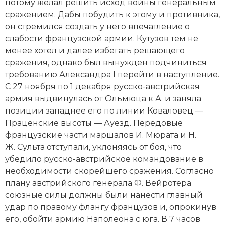
потому желал решить исход войны генеральным
Новая история
сражением. Дабы побудить к этому и противника,
он стремился создать у него впечатление о
Новейшая история
слабости французcкой армии. Кутузов тем не
менее хотел и далее избегать решающего
Нумизматика
сражения, однако был вынужден подчиниться
требованию Александра I перейти в наступление.
Образование
С 27 ноября по 1 декабря русско-австрийская
армия выдвинулась от Ольмюца к А. и заняла
Общественные объединения и организации
позиции западнее его по линии Коваловец —
Политическая история
Праценские высоты — Ауезд. Передовые
французские части маршалов
И. Мюрата
и Н.
Революции и народные движения
Ж. Сульта
отступали
, уклоняясь от боя, что
убедило русско-австрийское командование в
Религия и церковь
необходимости скорейшего сражения. Согласно
плану австрийского генерала Ф. Вейротера
Россия
союзные силы должны были нанести главный
удар по правому флангу французов и, опрокинув
Северная Америка
его, обойти армию Наполеона с юга. В 7 часов