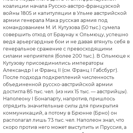
Новейшая история
Генеалогия, геральдика
коалиции начала Русско-австро-французской
войны 1805 и капитуляции в Ульме австрийской
Государство и право
армии генерала Мака русская армия под
командованием М. И. Кутузова (50 тыс.) сумела
Европа
совершить отход от Браунау к Ольмюцу, успешно
Империи
ведя арьергардные бои и не давая втянуть себя в
генеральное сражение с превосходящими
Историческая география и топонимика
силами неприятеля (более 200 тыс.). В Ольмюце к
Кутузову присоединились императоры
История материальной и духовной культуры
Александр I
и Франц II (см. Франц I Габсбург).
После подхода подкреплений численность
История международных отношений
объединенной русско-австрийской армии
достигла 85 тыс. чел. (из них 15 тыс. — австрийцы).
История, философия, теория и методология
Наполеону I Бонапарту
, напротив, пришлось
исторического знания
отрядить значительные силы для прикрытия
коммуникаций, а потому в Брюнне (Брно) он
Итория международных отношений
располагал лишь 73 тыс. чел. Наполеон знал, что
Латинская Америка
скоро против него может выступить и Пруссия, а