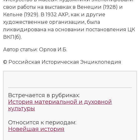
Новая история
свои работы на выставках в Венеции (1928) и
Кельне (1929). В 1932 АХР, как и другие
Новейшая история
художественные организации, была
ликвидирована на основании постановления ЦК
Нумизматика
ВКП(б).
Образование
Автор статьи: Орлов И.Б.
Общественные объединения и организации
© Российская Историческая Энциклопедия
Политическая история
Революции и народные движения
Встречается в рубриках:
История материальной и духовной
Религия и церковь
культуры
Россия
Относится к периодам:
Новейшая история
Северная Америка