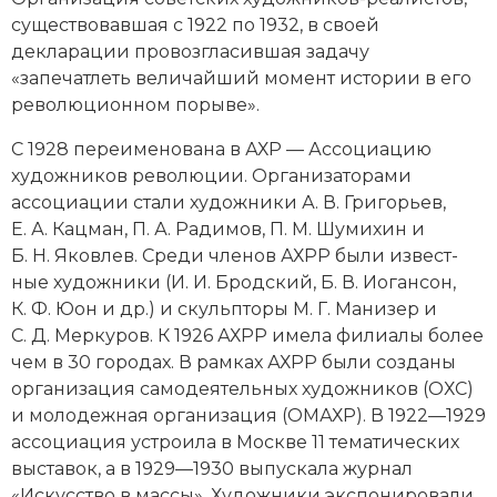
Новейшая история
Генеалогия, геральдика
существовавшая с 1922 по 1932, в своей
декларации провозгласившая задачу
Государство и право
«запечатлеть величайший момент истории в его
Европа
революционном порыве».
С 1928 переименована в АХР — Ассоциацию
Империи
художников революции. Организаторами
Историческая география и топонимика
ассоциации стали художники А. В. Григорь­ев,
Е. А. Кац­ман, П. А. Радимов, П. М. Шумихин и
История материальной и духовной культуры
Б. Н. Яковлев. Среди членов АХРР были извест­
ные художники (И. И. Бродский, Б. В. Иоган­сон,
История международных отношений
К. Ф. Юон и др.) и скульпторы
М. Г. Манизер
и
С. Д. Меркуров
. К 1926 АХРР имела филиалы более
История, философия, теория и методология
чем в 30 городах. В рамках АХРР были созданы
исторического знания
организация самодеятельных художников (ОХС)
и молодежная организация (ОМАХР). В 1922—1929
Итория международных отношений
ассоциация устроила в Москве 11 тематических
выставок, а в 1929—1930 выпускала журнал
Латинская Америка
«Искусство в массы». Художники экспонировали