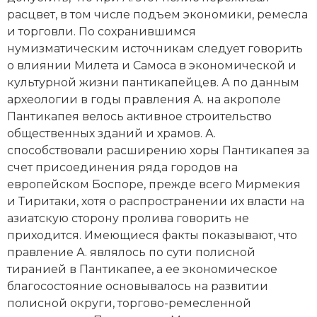
расцвет, в том числе подъем экономики, ремесла
и торговли. По сохранившимся
нумизматическим
источникам следует говорить
о влиянии Милета и Самоса в экономической и
культурной жизни пантикапейцев. А по данным
археологии в годы правления А. на акрополе
Пантикапея велось активное строительство
общественных зданий и храмов. А.
способствовали расширению хоры Пантикапея за
счет присоединения ряда городов на
европейском Боспоре, прежде всего Мирмекия
и Тиритаки, хотя о распространении их власти на
азиатскую сторону пролива говорить не
приходится. Имеющиеся факты показывают, что
правление А. являлось по сути полисной
тиранией
в Пантикапее, а ее экономическое
благосостояние основывалось на развитии
полисной округи, торгово-ремесленной