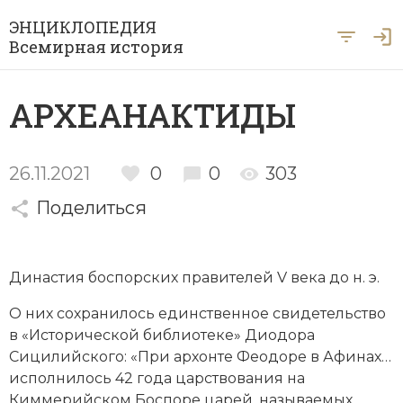
ЭНЦИКЛОПЕДИЯ
Всемирная история
Главная
АРХЕАНАКТИДЫ
Рубрики
Периоды
Азия
26.11.2021
0
0
303
А … Я
Поделиться
Античность
Археология
Вход для экспертов
А
Б
В
Г
Д
Е
Ё
Ж
З
И
История Древнего мира
Африка
Династия боспорских правителей V века до н. э.
Й
К
Л
М
Н
О
П
Р
С
Т
История Первобытного общества
Ближний Восток
О них сохранилось единственное свидетельство
У
Ф
Х
Ц
Ч
Ш
Щ
Ы
Э
История Средних веков
Византия
в «Исторической библиотеке»
Диодора
Сицилийского
: «При архонте Феодоре в Афинах…
Ю
Я
Новая история
Военная история
исполнилось 42 года царствования на
Киммерийском Боспоре царей, называемых