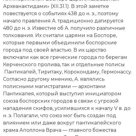
Новейшая история
Генеалогия, геральдика
Археанактидами» (XII.31.1). В этой заметке
повествуется о событиях 438 до н. э., поэтому
Государство и право
начало правления А. традиционно датируется
480 до н. э. Известие об А. получило различные
Европа
толкования. Их считали царями на Боспоре,
Империи
которые первыми объединили боспорские
города под своей властью. В их царство
Историческая география и топонимика
включали как все греческие города по берегам
Керченского пролива, так и отдельные
полисы
История материальной и духовной культуры
Пантикапей
, Тиритаку,
Корокондаму
,
Гермонассу
.
Согласно другому мнению, А. являлись
История международных отношений
полисными магистратами — архонтами
Пантикапея, который выступил инициатором
История, философия, теория и методология
союза боспорских городов в связи с угрозой
исторического знания
нападения скифов, усилившихся к началу V в. до
н. э. Полагали, что союз мог быть создан под
Итория международных отношений
влиянием или даже вокруг пантикапейского
Латинская Америка
храма Аполлона Врача — главного божества