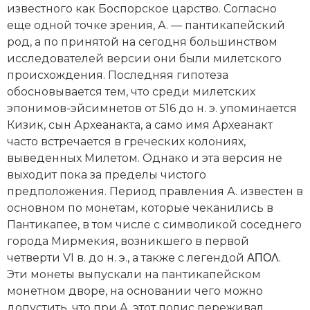
извест­ного как Боспорское царство. Согласно
Социально-экономическая история
еще одной точке зрения, А. — пантикапейский
Специальные исторические дисциплины
род, а по принятой на сегодня большинством
исследователей версии они были милетского
СССР
происхождения. Последняя гипотеза
обосновывается тем, что среди милетских
Южная Америка
эпонимов-эйсимнетов от 516 до н. э. упоминается
Кизик, сын Археанакта, а само имя Археанакт
часто встречается в греческих колониях,
выведенных
Милетом
. Однако и эта версия не
выходит пока за пределы чистого
предположения. Период правления А. известен в
основном по монетам, которые чеканились в
Пантикапее, в том числе с символикой соседнего
города Мирмекия, возникшего в первой
четверти VI в. до н. э., а также с легендой ΑΠΟΛ.
Эти монеты выпускали на пантикапей­ском
монетном дворе, на основании чего можно
допустить, что при А. этот полис переживал