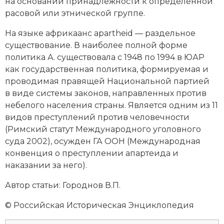
Новейшая история
на основании принадлежности к определенной
Генеалогия, геральдика
расовой или этнической группе.
Государство и право
На языке африкаанс apartheid — раздельное
существование. В наиболее полной форме
Европа
политика А. существовала с 1948 по 1994 в
ЮАР
Империи
как государственная политика, формируемая и
проводимая правящей Национальной партией
Историческая география и топонимика
в виде системы законов, направленных против
небелого населения страны. Является одним из 11
История материальной и духовной культуры
видов преступлений против человечности
(Римский статут Международного уголовного
История международных отношений
суда 2002), осужден
ГА ООН
(Международная
конвенция о преступлении апартеида и
История, философия, теория и методология
наказании за него).
исторического знания
Автор статьи: Городнов В.П.
Итория международных отношений
© Российская Историческая Энциклопедия
Латинская Америка