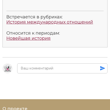
Новая история
Новейшая история
Встречается в рубриках:
История международных отношений
Нумизматика
Относится к периодам:
Образование
Новейшая история
Общественные объединения и организации
Политическая история
Революции и народные движения
Религия и церковь
Россия
Северная Америка
О проекте