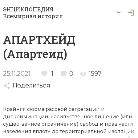
ЭНЦИКЛОПЕДИЯ
Всемирная история
Главная
АПАРТХЕЙД
Рубрики
(Апартеид)
Периоды
Азия
А … Я
Античность
Археология
25.11.2021
1
0
1597
Вход для экспертов
А
Б
В
Г
Д
Е
Ё
Ж
З
И
История Древнего мира
Поделиться
Африка
Й
К
Л
М
Н
О
П
Р
С
Т
История Первобытного общества
Ближний Восток
Крайняя форма расовой сегрегации и
У
Ф
Х
Ц
Ч
Ш
Щ
Ы
Э
История Средних веков
Византия
дискриминации
, насильственное лишение (или
Ю
Я
существенное ограничение) свобод и прав части
Новая история
Военная история
населения вплоть до территориальной изоляции