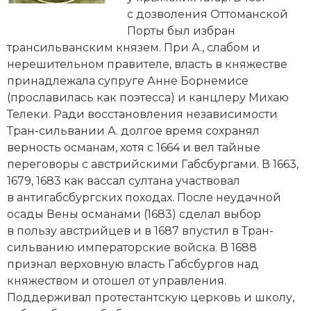
Новейшая история
Генеалогия, геральдика
с дозволения Оттоманской
Порты был избран
Государство и право
трансильванским князем. При А., слабом и
нерешительном правителе, власть в княжестве
Европа
принадлежала супруге Анне Борнемисе
Империи
(прославилась как поэтесса) и канцлеру Михаю
Телеки. Ради восстановления независимости
Историческая география и топонимика
Тран-сильвании А. долгое время сохранял
верность
османам
, хотя с 1664 и вел тайные
История материальной и духовной культуры
переговоры с австрийскими
Габсбургами
. В 1663,
1679, 1683 как
вассал
султана участвовал
История международных отношений
в антигабсбургских походах. После неудачной
осады Вены османами (1683) сделал выбор
История, философия, теория и методология
в пользу австрийцев и в 1687 впустил в Тран-
исторического знания
сильванию императорские войска. В 1688
признал верховную власть Габсбургов над
Итория международных отношений
княжеством и отошел от управления.
Латинская Америка
Поддерживал
протестантскую
церковь и школу,