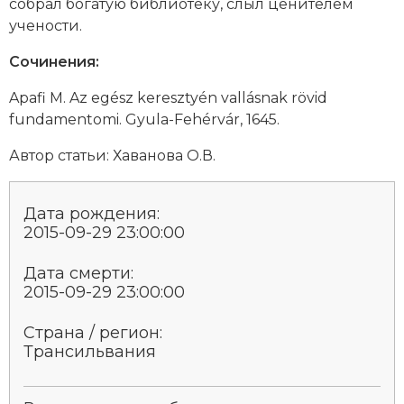
собрал богатую библиотеку, слыл ценителем
Новая история
учености.
Новейшая история
Сочинения:
Apafi M. Az egész keresztyén vallásnak rövid
Нумизматика
fundamentomi. Gyula-Fehérvár, 1645.
Образование
Автор статьи: Хаванова О.В.
Общественные объединения и организации
Дата рождения:
Политическая история
2015-09-29 23:00:00
Революции и народные движения
Дата смерти:
2015-09-29 23:00:00
Религия и церковь
Страна / регион:
Россия
Трансильвания
Северная Америка