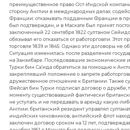
преимущественное право Ост-Индской компании
сторону Англии в международных делах; содейс
Франции; отказывать подданным Франции в пре
был подтвержден, и в Маскате был принят пост
заключенный 22 сентября 1822 султаном Сейид
обязывал его отказаться от работорговли. Этот
торговле 1839 и 1845. Однако эти договоры не 
Ситуация изменилась после разделения государс
на Занзибаре. Последовавшие экономические и
Турки бин Са‘ида обратиться за помощью к Англи
закреплявший положение о запрете работорговли
дружественное отношение к Британии. Также сул
Фейсал бин Турки подписал договор о дружбе, т
моменту существовавший фактически британс
не уступать и не передавать в аренду какую-ли
Англии; британский резидент управлял султанат
индийских чиновников, английский флот находил
заключен договор сроком на 12 лет, подтвержда
декабря 1951 в Маскате был подписан новый дого