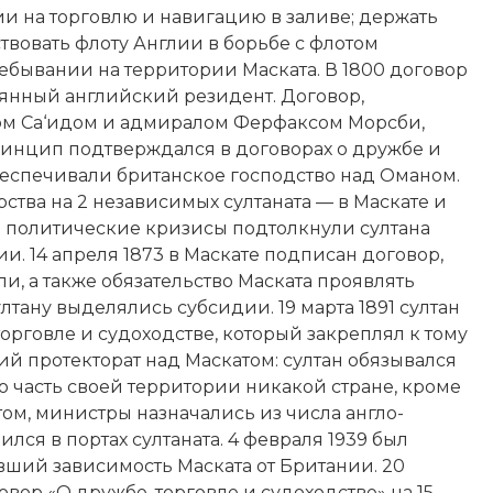
 на торговлю и навигацию в заливе; держать
твовать флоту Англии в борьбе с флотом
бывании на территории Маската. В 1800 договор
оянный английский резидент. Договор,
ом Са‘идом и адмиралом Ферфаксом Морсби,
 принцип подтверждался в договорах о дружбе и
обеспечивали британское господство над Оманом.
тва на 2 независимых султаната — в Маскате и
 политические кризисы подтолкнули султана
и. 14 апреля 1873 в Маскате подписан договор,
, а также обязательство Маската проявлять
тану выделялись субсидии. 19 марта 1891 султан
орговле и судоходстве, который закреплял к тому
кий
протекторат
над Маскатом: султан обязывался
бо часть своей территории никакой стране, кроме
ом, министры назначались из числа англо-
ся в портах султаната. 4 февраля 1939 был
вший зависимость Маската от Британии. 20
вор «О дружбе, торговле и судоходстве» на 15