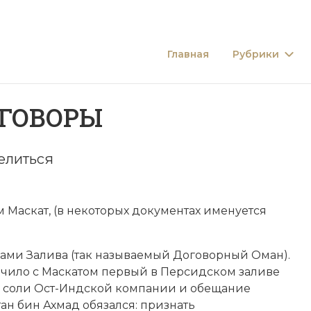
Главная
Рубрики
ОГОВОРЫ
елиться
м Маскат
, (в некоторых документах именуется
ами Залива (так называемый Договорный Оман).
лючило с Маскатом первый в Персидском заливе
й соли
Ост-Индской компании
и обещание
тан
бин Ахмад обязался: признать