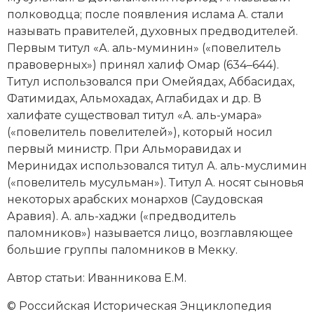
Новейшая история
Генеалогия, геральдика
полководца; после появления ислама А. стали
называть правителей, духовных предводителей.
Государство и право
Первым титул «А. аль-муминин» («повелитель
правоверных») принял халиф Омар (634–644).
Европа
Титул использовался при
Омейядах
,
Аббасидах
,
Империи
Фатимидах,
Альмохадах
,
Аглабидах
и др. В
халифате существовал титул «А. аль-умара»
Историческая география и топонимика
(«повелитель повелителей»), который носил
первый министр. При Альморавидах и
История материальной и духовной культуры
Меринидах
использовался титул А. аль-муслимин
(«повелитель мусульман»). Титул А. носят сыновья
История международных отношений
некоторых арабских монархов (Саудовская
Аравия). А. аль-хаджи («предводитель
История, философия, теория и методология
паломников») называется лицо, возглавляющее
исторического знания
большие группы
паломников
в
Мекку
.
Итория международных отношений
Автор статьи: Иванникова Е.М.
Латинская Америка
© Российская Историческая Энциклопедия