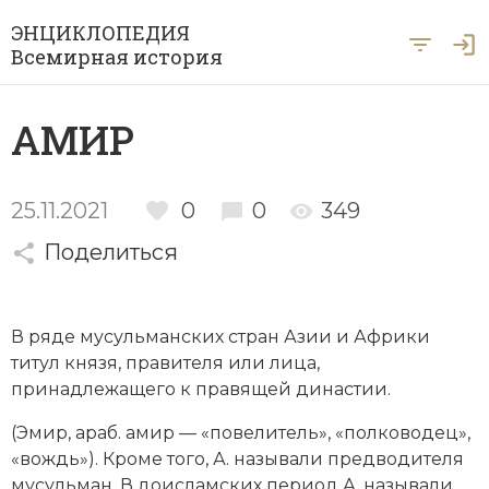
ЭНЦИКЛОПЕДИЯ
Всемирная история
Главная
АМИР
Рубрики
Периоды
Азия
25.11.2021
0
0
349
А … Я
Поделиться
Античность
Археология
Вход для экспертов
А
Б
В
Г
Д
Е
Ё
Ж
З
И
История Древнего мира
Африка
В ряде
мусульманских
стран Азии и Африки
Й
К
Л
М
Н
О
П
Р
С
Т
История Первобытного общества
Ближний Восток
титул князя, правителя или лица,
принадлежащего к правящей династии.
У
Ф
Х
Ц
Ч
Ш
Щ
Ы
Э
История Средних веков
Византия
(Эмир, араб. амир — «повелитель», «полководец»,
Ю
Я
Новая история
Военная история
«вождь»). Кроме того, А. называли предводителя
мусульман. В доисламских период А. называли