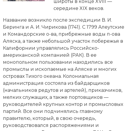
Новейшая история
широты в конце XVIII —
Генеалогия, геральдика
середине XIX веков.
Государство и право
Название возникло после экспедиции
В. И.
Беринга
и А. И. Чирикова (1741). С 1799 Алеутские
Европа
и Командорские о-ва, прибрежные воды п-ова
Империи
Аляска, а также небольшой участок побережья в
Калифорнии управлялись Российско-
Историческая география и топонимика
американской компанией (РАК). В ее
монопольном пользовании находились все
История материальной и духовной культуры
промыслы и ископаемые на Аляске и многих
островах Тихого океана. Колониальная
История международных отношений
администрация состояла из байдарщиков
(начальников редутов и артелей), приказчиков,
История, философия, теория и методология
мелких служащих, а также портовщиков —
исторического знания
руководителей крупных контор и промысловых
партий. Все они подчинялись главному
Итория международных отношений
правителю, который, в свою очередь,
Латинская Америка
руководствовался распоряжениями и