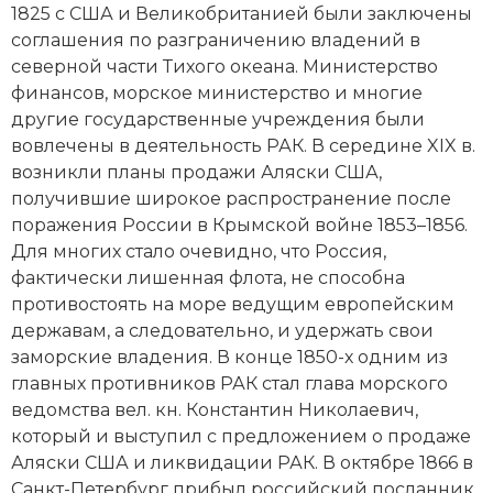
1825 с США и Великобританией были заключены
Социально-экономическая история
соглашения по разграничению владений в
Специальные исторические дисциплины
северной части Тихого океана.
Министерство
финансов
, морское министерство и многие
СССР
другие государственные учреждения были
вовлечены в деятельность РАК. В середине XIX в.
Южная Америка
возникли планы продажи Аляски США,
получившие широкое распространение после
поражения России в
Крымской войне 1853–1856
.
Для многих стало очевидно, что Россия,
фактически лишенная флота, не способна
противостоять на море ведущим европейским
державам, а следовательно, и удержать свои
заморские владения. В конце 1850-х одним из
главных противников РАК стал глава морского
ведомства
вел. кн. Константин Николаевич
,
который и выступил с предложением о продаже
Аляски США и ликвидации РАК. В октябре 1866 в
Санкт-Петербург прибыл российский посланник