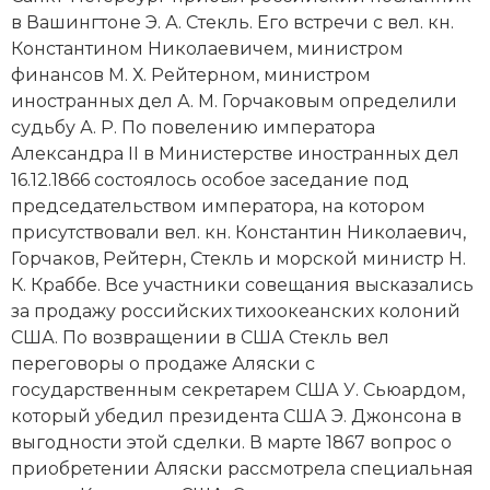
в Вашингтоне Э. А. Стекль. Его встречи с вел. кн.
Константином Николаевичем, министром
финансов М. Х. Рейтерном, министром
иностранных дел
А. М. Горчаковым
определили
судьбу А. Р. По повелению императора
Александра II
в Министерстве иностранных дел
16.12.1866 состоялось особое заседание под
председательством императора, на котором
присутствовали вел. кн. Константин Николаевич,
Горчаков, Рейтерн, Стекль и морской министр Н.
К. Краббе. Все участники совещания высказались
за продажу российских тихоокеанских колоний
США. По возвращении в США Стекль вел
переговоры о продаже Аляски с
государственным секретарем США У. Сьюардом,
который убедил президента США Э. Джонсона в
выгодности этой сделки. В марте 1867 вопрос о
приобретении Аляски рассмотрела специальная