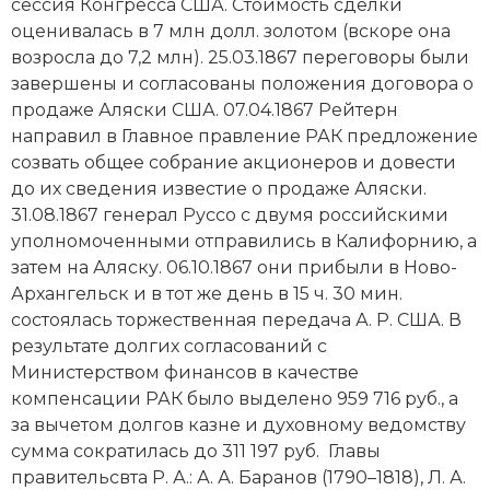
сессия
Конгресса США
. Стоимость сделки
оценивалась в 7 млн долл. золотом (вскоре она
возросла до 7,2 млн). 25.03.1867 переговоры были
завершены и согласованы положения договора о
продаже Аляски США. 07.04.1867 Рейтерн
направил в Главное правление РАК предложение
созвать общее собрание акционеров и довести
до их сведения известие о продаже Аляски.
31.08.1867 генерал Руссо с двумя российскими
уполномоченными отправились в Калифорнию, а
затем на Аляску. 06.10.1867 они прибыли в Ново-
Архангельск и в тот же день в 15 ч. 30 мин.
состоялась торжественная передача А. Р. США. В
результате долгих согласований с
Министерством финансов в качестве
компенсации РАК было выделено 959 716 руб., а
за вычетом долгов казне и духовному ведомству
сумма сократилась до 311 197 руб. Главы
правительсвта Р. А.:
А. А. Баранов
(1790–1818), Л. А.