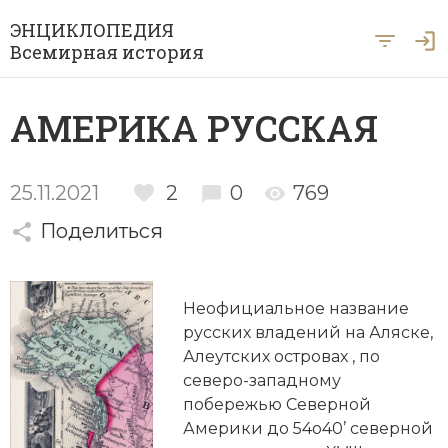
ЭНЦИКЛОПЕДИЯ
Всемирная история
Главная
АМЕРИКА РУССКАЯ
Рубрики
Периоды
Азия
25.11.2021
2
0
769
А … Я
Поделиться
Античность
Археология
Вход для экспертов
А
Б
В
Г
Д
Е
Ё
Ж
З
И
История Древнего мира
Африка
Неофициальное название
Й
К
Л
М
Н
О
П
Р
С
Т
История Первобытного общества
Ближний Восток
русских владений на Аляске,
Алеутских островах , по
У
Ф
Х
Ц
Ч
Ш
Щ
Ы
Э
История Средних веков
Византия
северо-западному
Ю
Я
побережью Северной
Новая история
Военная история
Америки до 54о40’ северной