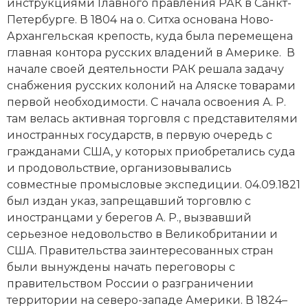
инструкциями Главного правления РАК в Санкт-
Новая история
Петербурге. В 1804 на о. Ситха основана Ново-
Архангельская крепость, куда была перемещена
Новейшая история
главная контора русских владений в Америке. В
начале своей деятельности РАК решала задачу
Нумизматика
снабжения русских колоний на Аляске товарами
первой необходимости. С начала освоения А. Р.
Образование
там велась активная торговля с представителями
иностранных государств, в первую очередь с
Общественные объединения и организации
гражданами США, у которых приобретались суда
Политическая история
и продовольствие, организовывались
совместные промысловые экспедиции. 04.09.1821
Революции и народные движения
был издан указ, запрещавший торговлю с
иностранцами у берегов А. Р., вызвавший
Религия и церковь
серьезное недовольство в
Великобритании
и
США
. Правительства заинтересованных стран
Россия
были вынуждены начать переговоры с
правительством России о разграничении
Северная Америка
территории на северо-западе Америки. В 1824–