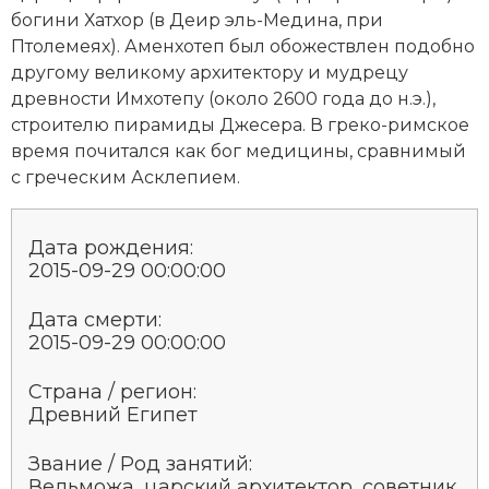
богини Хатхор (в Деир эль-Медина, при
Новая история
Птолемеях). Аменхотеп был обожествлен подобно
Новейшая история
другому великому архитектору и мудрецу
древности Имхотепу (около 2600 года до н.э.),
Нумизматика
строителю
пирамиды Джесера
. В греко-римское
время почитался как бог медицины, сравнимый
Образование
с греческим Асклепием.
Общественные объединения и организации
Дата рождения:
Политическая история
2015-09-29 00:00:00
Революции и народные движения
Дата смерти:
2015-09-29 00:00:00
Религия и церковь
Страна / регион:
Россия
Древний Египет
Северная Америка
Звание / Род занятий:
Вельможа, царский архитектор, советник