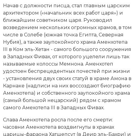
Новейшая история
Генеалогия, геральдика
Начав с должности писца, стал главным царским
архитектором («начальник всех работ царя») и
Государство и право
ближайшим советником царя. Руководил
возведением нескольких огромных храмов, в том
Европа
числе в Солебе (южная точка Египта,
Северная
Империи
Нубия
), а также заупокойного храма Аменхотепа
III в Ком эль-Хетан - самого большого сооружения
Историческая география и топонимика
в Западных Фивах, от которого уцелели лишь так
называемые колоссы Мемнона. Аменхотеп
История материальной и духовной культуры
удостоен беспрецедентных почестей при жизни
- установления двух своих статуй в храме Амона в
История международных отношений
Карнаке (надписи на них воссоздают биографию
Аменхотепа) и собственного заупокойного храма
История, философия, теория и методология
(самый большой нецарский) рядом с храмом
исторического знания
самого Амехотепа III в Западных Фивах.
Итория международных отношений
Cлава Аменхотепа росла после его смерти:
часовни Аменхотепа воздвигнуты в храмах
Латинская Америка
царицы-фараона Хатшепсут (в Деир эль-Бахри) и