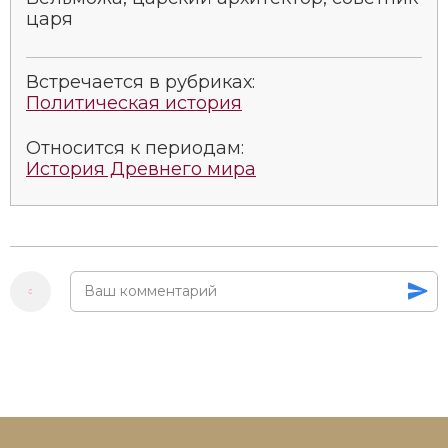
Социально-экономическая история
царя
Специальные исторические дисциплины
Встречается в рубриках:
Политическая история
СССР
Южная Америка
Относится к периодам:
История Древнего мира